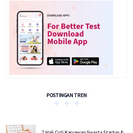
POSTINGAN TREN
7 Hak Cuti Karyawan Swasta Startup &