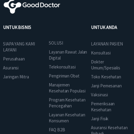
UNTUK BISNIS
UNTUK ANDA
SOLUSI
SIAPA YANG KAMI
LAYANAN PASIEN
LAYANI
Layanan Rawat Jalan
Konsultasi
Digital
Perusahaan
Dokter
Telekonsultasi
Asuransi
Umum/Spesialis
Pengiriman Obat
Jaringan Mitra
Toko Kesehatan
Manajemen
Janji Pemesanan
Kesehatan Populasi
Vaksinasi
Program Kesehatan
Pemeriksaan
Pencegahan
Kesehatan
Layanan Kesehatan
Janji Fisik
Konsumen
Asuransi Kesehatan
FAQ B2B
Pribadi