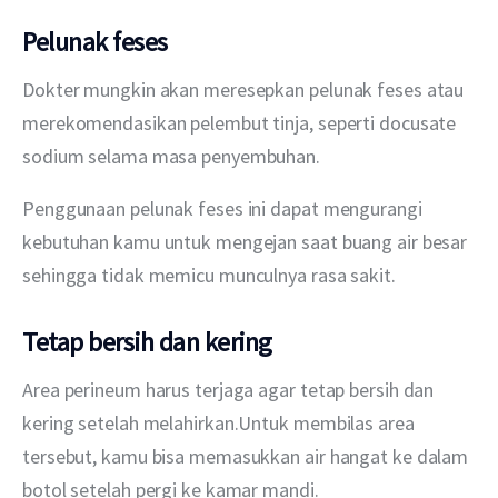
Pelunak feses
Dokter mungkin akan meresepkan pelunak feses atau 
merekomendasikan pelembut tinja, seperti docusate 
sodium selama masa penyembuhan.
Penggunaan pelunak feses ini dapat mengurangi 
kebutuhan kamu untuk mengejan saat buang air besar 
sehingga tidak memicu munculnya rasa sakit.
Tetap bersih dan kering
Area perineum harus terjaga agar tetap bersih dan 
kering setelah melahirkan.Untuk membilas area 
tersebut, kamu bisa memasukkan air hangat ke dalam 
botol setelah pergi ke kamar mandi.