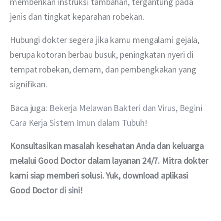
memberikan instruksi tambahan, tergantung pada 
jenis dan tingkat keparahan robekan.
Hubungi dokter segera jika kamu mengalami gejala, 
berupa kotoran berbau busuk, peningkatan nyeri di 
tempat robekan, demam, dan pembengkakan yang 
signifikan.
Baca juga: 
Bekerja Melawan Bakteri dan Virus, Begini 
Cara Kerja Sistem Imun dalam Tubuh!
Konsultasikan masalah kesehatan Anda dan keluarga 
melalui Good Doctor dalam layanan 24/7. Mitra dokter 
kami siap memberi solusi. Yuk, download aplikasi 
Good Doctor 
di sini
!