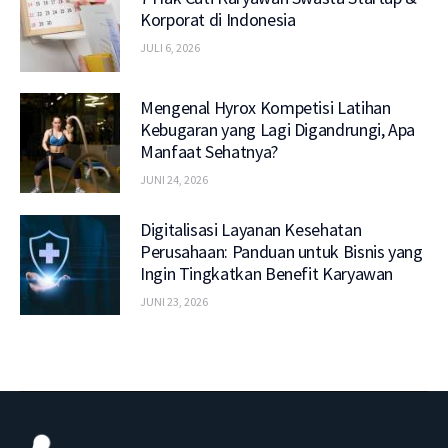
Korporat di Indonesia
JULI 6, 2026
Mengenal Hyrox Kompetisi Latihan
Kebugaran yang Lagi Digandrungi, Apa
Manfaat Sehatnya?
JUNI 24, 2026
Digitalisasi Layanan Kesehatan
Perusahaan: Panduan untuk Bisnis yang
Ingin Tingkatkan Benefit Karyawan
JUNI 23, 2026