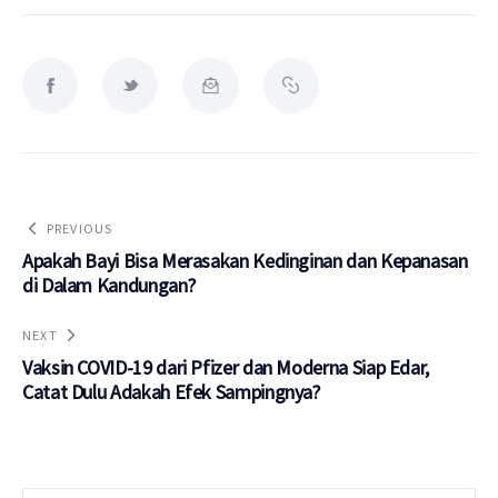
PREVIOUS
Apakah Bayi Bisa Merasakan Kedinginan dan Kepanasan
di Dalam Kandungan?
NEXT
Vaksin COVID-19 dari Pfizer dan Moderna Siap Edar,
Catat Dulu Adakah Efek Sampingnya?