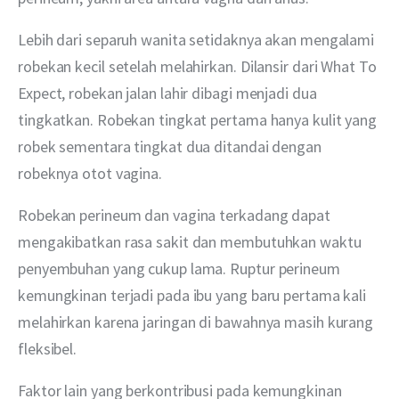
Lebih dari separuh wanita setidaknya akan mengalami 
robekan kecil setelah melahirkan. Dilansir dari What To 
Expect, robekan jalan lahir dibagi menjadi dua 
tingkatkan. Robekan tingkat pertama hanya kulit yang 
robek sementara tingkat dua ditandai dengan 
robeknya otot vagina. 
Robekan perineum dan vagina terkadang dapat 
mengakibatkan rasa sakit dan membutuhkan waktu 
penyembuhan yang cukup lama. Ruptur perineum 
kemungkinan terjadi pada ibu yang baru pertama kali 
melahirkan karena jaringan di bawahnya masih kurang 
fleksibel.
Faktor lain yang berkontribusi pada kemungkinan 