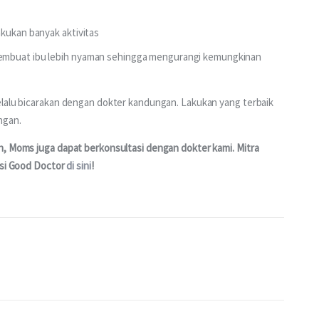
akukan banyak aktivitas
membuat ibu lebih nyaman sehingga mengurangi kemungkinan
elalu bicarakan dengan dokter kandungan. Lakukan yang terbaik 
ngan.
n, Moms juga dapat berkonsultasi dengan dokter kami. Mitra 
asi Good Doctor 
di sini
!