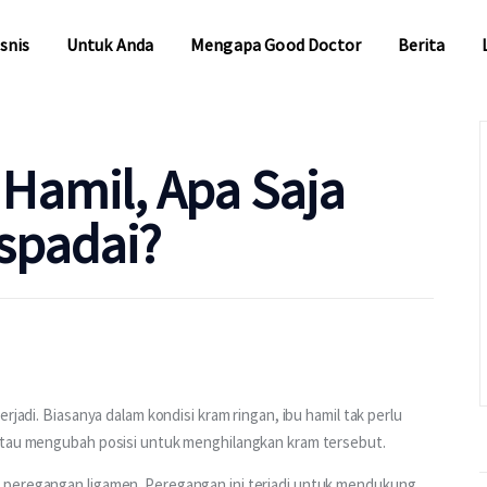
snis
Untuk Anda
Mengapa Good Doctor
Berita
snis
Untuk Anda
Mengapa Good Doctor
Berita
 Hamil, Apa Saja
spadai?
rjadi. Biasanya dalam kondisi kram ringan, ibu hamil tak perlu 
 atau mengubah posisi untuk menghilangkan kram tersebut.
 peregangan ligamen. Peregangan ini terjadi untuk mendukung 