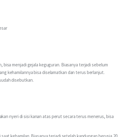
esar
, bisa menjadi gejala keguguran. Biasanya terjadi sebelum 
ng kehamilannya bisa diselamatkan dan terus berlanjut. 
 sudah disebutkan.
sakan nyeri di sisi kanan atas perut secara terus menerus, bisa 
 saat kehamilan. Biasanya terjadi setelah kandungan berusia 20 