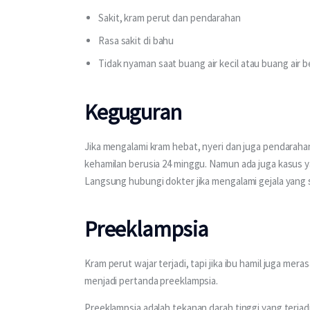
Sakit, kram perut dan pendarahan
Rasa sakit di bahu
Tidak nyaman saat buang air kecil atau buang air b
Keguguran
Jika mengalami kram hebat, nyeri dan juga pendarahan
kehamilan berusia 24 minggu. Namun ada juga kasus ya
Langsung hubungi dokter jika mengalami gejala yang
Preeklampsia
Kram perut wajar terjadi, tapi jika ibu hamil juga mera
menjadi pertanda preeklampsia.
Preeklampsia adalah tekanan darah tinggi yang terjadi