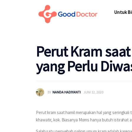
Untuk Bisnis
Untuk Bi
Untuk Anda
Mengapa Good Doctor
Untuk Bi
Perut Kram saat
Berita
yang Perlu Diwa
Layanan
BY
NANDA HADIYANTI
JUNI 12, 2020
Perut kram saat hamil merupakan hal yang seringkali te
khawatir, kok. Biasanya Moms hanya butuh istirahat
Salah satu penyebab paling umum kram adalah karena