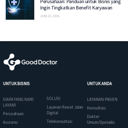
Perusahaan: Panduan untuk Bisnis yang
Ingin Tingkatkan Benefit Karyawan
JUNI 23, 2026
UNTUK BISNIS
UNTUK ANDA
SOLUSI
SIAPA YANG KAMI
LAYANAN PASIEN
LAYANI
Layanan Rawat Jalan
Konsultasi
Digital
Perusahaan
Dokter
Telekonsultasi
Asuransi
Umum/Spesialis