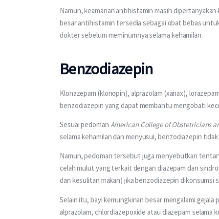
Namun, keamanan antihistamin masih dipertanyakan k
besar antihistamin tersedia sebagai obat bebas untuk
dokter sebelum meminumnya selama kehamilan.
Benzodiazepin
Klonazepam (klonopin), alprazolam (xanax), lorazepam
benzodiazepin yang dapat membantu mengobati kecem
Sesuai pedoman 
American College of Obstetricians 
selama kehamilan dan menyusui, benzodiazepin tidak 
Namun, pedoman tersebut juga menyebutkan tentang k
celah mulut yang terkait dengan diazepam dan sindrom
dan kesulitan makan) jika benzodiazepin dikonsumsi s
Selain itu, bayi kemungkinan besar mengalami gejala 
alprazolam, chlordiazepoxide atau diazepam selama k