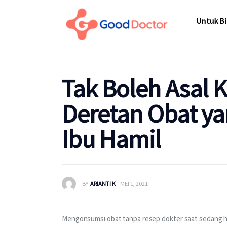
Untuk Bisnis
Untuk Bi
Untuk Anda
Mengapa Good Doctor
Untuk Bi
Tak Boleh Asal K
Berita
Deretan Obat ya
Layanan
Ibu Hamil
BY
ARIANTI K
MEI 1, 2021
Mengonsumsi obat tanpa resep dokter saat sedang ha