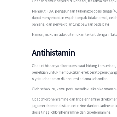
Obat antijamur, seperti flukonazol, biasanya diresepk
Menurut FDA, penggunaan flukonazol dosis tinggi (40
dapat menyebabkan wajah tampak tidak normal, celah 
panjang, dan penyakit jantung bawaan pada bayi 
Namun, risiko ini tidak ditemukan terkait dengan flu
Antihistamin
Obat ini biasanya dikonsumsi saat hidung tersumbat, ga
penelitian untuk membuktikan efek teratogenik yang p
A yaitu obat aman dikonsumsi selama kehamilan.
Oleh sebab itu, kamu perlu mendiskusikan keamanan 
Obat chlorpheniramine dan tripelennamine direkomen
juga merekomendasikan cetirizine dan loratadine sete
dosis tinggi chlorpheniramine dan tripelennamine. 