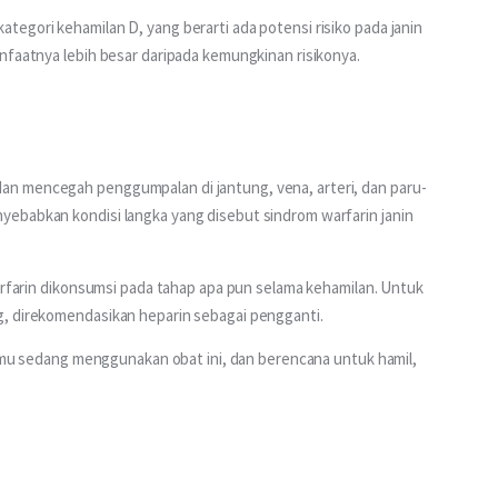
egori kehamilan D, yang berarti ada potensi risiko pada janin 
nfaatnya lebih besar daripada kemungkinan risikonya.
n mencegah penggumpalan di jantung, vena, arteri, dan paru-
ebabkan kondisi langka yang disebut sindrom warfarin janin 
warfarin dikonsumsi pada tahap apa pun selama kehamilan. Untuk 
, direkomendasikan heparin sebagai pengganti. 
 kamu sedang menggunakan obat ini, dan berencana untuk hamil, 