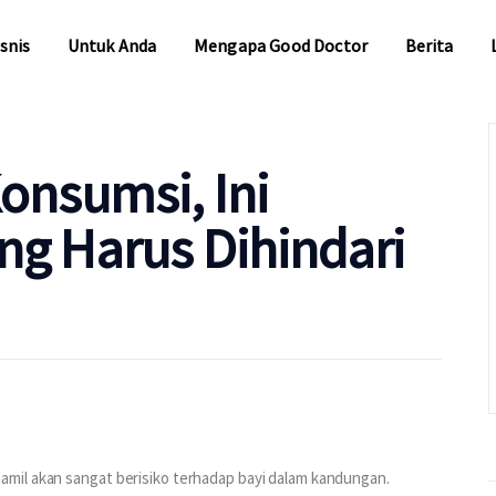
snis
Untuk Anda
Mengapa Good Doctor
Berita
snis
Untuk Anda
Mengapa Good Doctor
Berita
onsumsi, Ini
ng Harus Dihindari
mil akan sangat berisiko terhadap bayi dalam kandungan. 