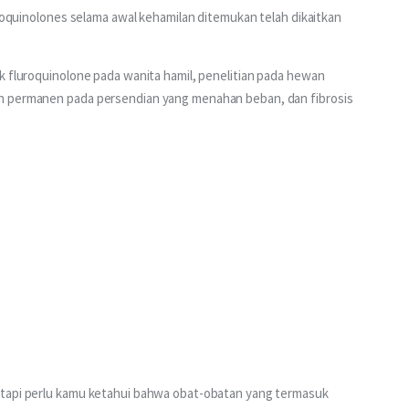
oroquinolones selama awal kehamilan ditemukan telah dikaitkan 
k fluroquinolone pada wanita hamil, penelitian pada hewan 
n permanen pada persendian yang menahan beban, dan fibrosis 
etapi perlu kamu ketahui bahwa obat-obatan yang termasuk 