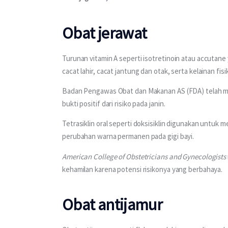
Obat jerawat
Turunan vitamin A seperti isotretinoin atau accutane
cacat lahir, cacat jantung dan otak, serta kelainan fisi
Badan Pengawas Obat dan Makanan AS (FDA) telah meng
bukti positif dari risiko pada janin.
Tetrasiklin oral seperti doksisiklin digunakan untuk 
perubahan warna permanen pada gigi bayi.
American College of Obstetricians and Gynecologists
kehamilan karena potensi risikonya yang berbahaya.
Obat antijamur