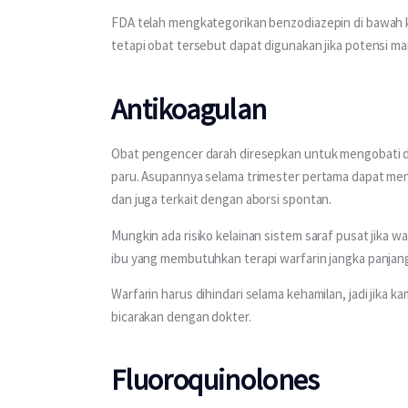
FDA telah mengkategorikan benzodiazepin di bawah kat
tetapi obat tersebut dapat digunakan jika potensi ma
Antikoagulan
Obat pengencer darah diresepkan untuk mengobati da
paru. Asupannya selama trimester pertama dapat meny
dan juga terkait dengan aborsi spontan. 
Mungkin ada risiko kelainan sistem saraf pusat jika 
ibu yang membutuhkan terapi warfarin jangka panjang
Warfarin harus dihindari selama kehamilan, jadi jika
bicarakan dengan dokter.
Fluoroquinolones