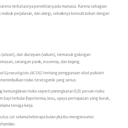
arena terbatasnya penelitian pada manusia. Karena sebagian 
 mabuk perjalanan, dan alergi, sebaiknya konsultasikan dengan 
 (ativan), dan diazepam (valium), termasuk golongan 
asan, serangan panik, insomnia, dan kejang.
and Gynecologists (ACOG)
 tentang penggunaan obat psikiatri 
menimbulkan risiko teratogenik yang serius. 
emungkinan risiko seperti peningkatan 0,01 persen risiko 
 bayi terkulai (hipotermia, lesu, upaya pernapasan yang buruk, 
elama tenaga kerja. 
putus zat selama beberapa bulan jika ibu mengonsumsi 
ehamilan.