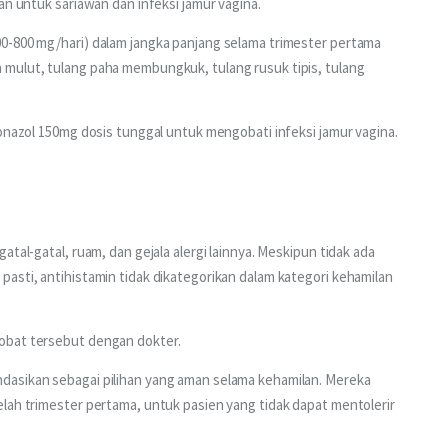
an untuk sariawan dan infeksi jamur vagina. 
0-800 mg/hari) dalam jangka panjang selama trimester pertama 
mulut, tulang paha membungkuk, tulang rusuk tipis, tulang 
konazol 150mg dosis tunggal untuk mengobati infeksi jamur vagina.
tal-gatal, ruam, dan gejala alergi lainnya. Meskipun tidak ada 
asti, antihistamin tidak dikategorikan dalam kategori kehamilan 
obat tersebut dengan dokter.
dasikan sebagai pilihan yang aman selama kehamilan. Mereka 
lah trimester pertama, untuk pasien yang tidak dapat mentolerir 