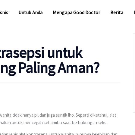
snis
Untuk Anda
Mengapa Good Doctor
Berita
snis
Untuk Anda
Mengapa Good Doctor
Berita
trasepsi untuk
ang Paling Aman?
nita tidak hanya pil dan juga suntik lho. Seperti diketahui, alat 
unakan untuk mencegah kehamilan saat berhubungan seks.
etiap jenis alat kontrasepsi untuk wanita ini punya kelebihan dan 