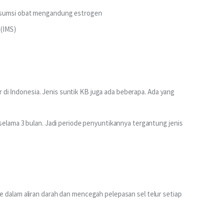
onsumsi obat mengandung estrogen
 (IMS)
r di Indonesia. Jenis suntik KB juga ada beberapa. Ada yang 
lama 3 bulan. Jadi periode penyuntikannya tergantung jenis 
alam aliran darah dan mencegah pelepasan sel telur setiap 