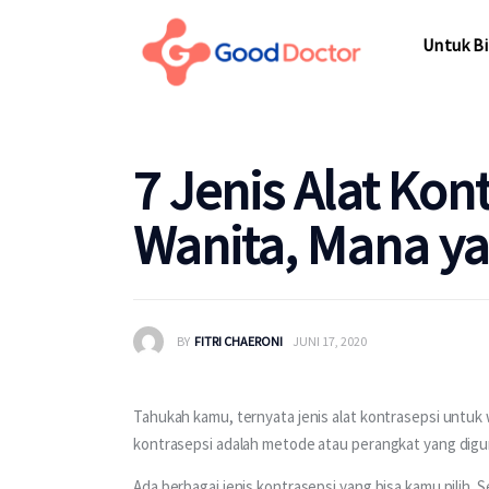
Untuk Bisnis
Untuk Bi
Untuk Anda
Mengapa Good Doctor
Untuk Bi
7 Jenis Alat Kon
Berita
Wanita, Mana y
Layanan
BY
FITRI CHAERONI
JUNI 17, 2020
Tahukah kamu, ternyata jenis alat kontrasepsi untuk wa
kontrasepsi adalah metode atau perangkat yang dig
Ada berbagai jenis kontrasepsi yang bisa kamu pilih. S