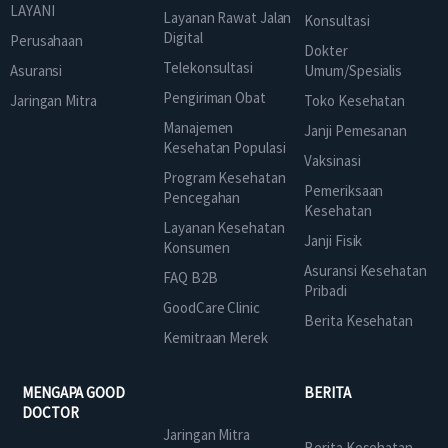
LAYANI
Layanan Rawat Jalan
Konsultasi
Digital
Perusahaan
Dokter
Telekonsultasi
Asuransi
Umum/Spesialis
Pengiriman Obat
Jaringan Mitra
Toko Kesehatan
Manajemen
Janji Pemesanan
Kesehatan Populasi
Vaksinasi
Program Kesehatan
Pemeriksaan
Pencegahan
Kesehatan
Layanan Kesehatan
Janji Fisik
Konsumen
Asuransi Kesehatan
FAQ B2B
Pribadi
GoodCare Clinic
Berita Kesehatan
Kemitraan Merek
MENGAPA GOOD
BERITA
DOCTOR
Jaringan Mitra
Berita Kesehatan