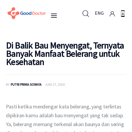
ENG
ENG
Di Balik Bau Menyengat, Ternyata
Banyak Manfaat Belerang untuk
Kesehatan
Untuk Bisnis
Untuk Anda
BY
PUTRI PRIMA SORAYA
JUNI 17, 2020
Mengapa Good Doctor
Pasti ketika mendengar kata belerang, yang terlintas 
Berita
dipikiran kamu adalah bau menyengat yang tak sedap. 
Ya, belerang memang terkenal akan baunya dan sering 
Layanan