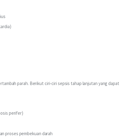
ius
kardia)
ambah parah. Berikut ciri-ciri sepsis tahap lanjutan yang dapat 
osis perifer)
kan proses pembekuan darah