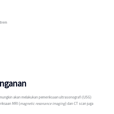
strem
anganan
r mungkin akan melakukan pemeriksaan ultrasonografi (USG) 
riksaan MRI (
magnetic resonance imaging
) dan CT scan juga 