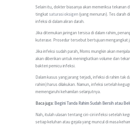
Selain itu, dokter biasanya akan memeriksa tekanan da
tingkat 
saturasi oksigen
 (yang menurun). Tes darah 
infeksi di dalam aliran darah.
Jika ditemukan jaringan tersisa di dalam rahim, pen
kuterase. Prosedur tersebut bertujuan mengangkat ja
Jika infeksi sudah parah, Moms mungkin akan menjala
akan diberikan untuk meningkatkan volume dan tekan
bakteri pemicu infeksi.
Dalam kasus yang jarang terjadi, infeksi di rahim ta
rahim) harus dilakukan. Namun, infeksi setelah kegug
memengaruhi kehamilan selanjutnya.
Baca juga: 
Begini Tanda Rahim Sudah Bersih atau Be
Nah, itulah ulasan tentang ciri-ciri infeksi setelah
setiap keluhan atau gejala yang muncul di masa keha