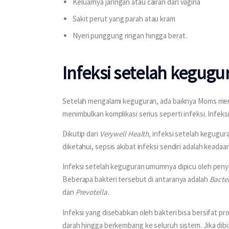
Keluarnya jaringan atau cairan dari vagina
Sakit perut yang parah atau kram
Nyeri punggung ringan hingga berat.
Infeksi setelah kegugu
Setelah mengalami keguguran, ada baiknya Moms men
menimbulkan komplikasi serius seperti infeksi. Infek
Dikutip dari 
Verywell Health, 
infeksi setelah kegugur
diketahui, sepsis akibat infeksi sendiri adalah kea
Infeksi setelah keguguran umumnya dipicu oleh penyeb
Beberapa bakteri tersebut di antaranya adalah 
Bacter
dan 
Prevotella.
Infeksi yang disebabkan oleh bakteri bisa bersifat pro
darah hingga berkembang ke seluruh sistem. Jika dibia