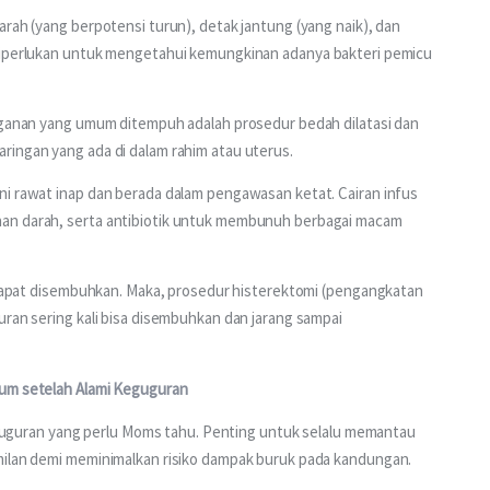
rah (yang berpotensi turun), detak jantung (yang naik), dan 
diperlukan untuk mengetahui kemungkinan adanya bakteri pemicu 
anganan yang umum ditempuh adalah prosedur bedah dilatasi dan 
ringan yang ada di dalam rahim atau uterus.
ni rawat inap dan berada dalam pengawasan ketat. Cairan infus 
an darah, serta antibiotik untuk membunuh berbagai macam 
k dapat disembuhkan. Maka, prosedur histerektomi (pengangkatan 
uran sering kali bisa disembuhkan dan jarang sampai 
lum setelah Alami Keguguran
 keguguran yang perlu Moms tahu. Penting untuk selalu memantau 
milan demi meminimalkan risiko dampak buruk pada kandungan.