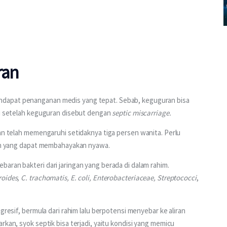
ran
dapat penanganan medis yang tepat. Sebab, keguguran bisa 
si setelah keguguran disebut dengan 
septic miscarriage.
an telah memengaruhi setidaknya tiga persen wanita. Perlu 
daan yang dapat membahayakan nyawa.
aran bakteri dari jaringan yang berada di dalam rahim. 
oides, C. trachomatis, E. coli, Enterobacteriaceae, Streptococci
, 
gresif, bermula dari rahim lalu berpotensi menyebar ke aliran 
rkan, syok septik bisa terjadi, yaitu kondisi yang memicu 