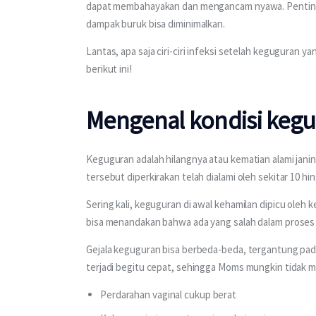
dapat membahayakan dan mengancam nyawa. Penting un
dampak buruk bisa diminimalkan.
Lantas, apa saja ciri-ciri infeksi setelah keguguran 
berikut ini!
Mengenal kondisi keg
Keguguran adalah hilangnya atau kematian alami jani
tersebut diperkirakan telah dialami oleh sekitar 10 hi
Sering kali, keguguran di awal kehamilan dipicu oleh
bisa menandakan bahwa ada yang salah dalam proses k
Gejala keguguran bisa berbeda-beda, tergantung pad
terjadi begitu cepat, sehingga Moms mungkin tidak m
Perdarahan vaginal cukup berat