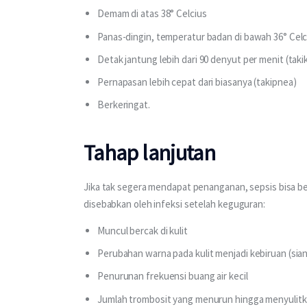
Demam di atas 38° Celcius
Panas-dingin, temperatur badan di bawah 36° Celc
Detak jantung lebih dari 90 denyut per menit (taki
Pernapasan lebih cepat dari biasanya (takipnea)
Berkeringat.
Tahap lanjutan
Jika tak segera mendapat penanganan, sepsis bisa bert
disebabkan oleh infeksi setelah keguguran:
Muncul bercak di kulit
Perubahan warna pada kulit menjadi kebiruan (sian
Penurunan frekuensi buang air kecil
Jumlah trombosit yang menurun hingga menyulit