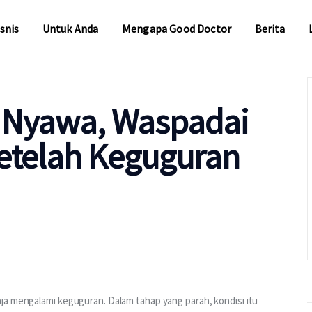
snis
Untuk Anda
Mengapa Good Doctor
Berita
snis
Untuk Anda
Mengapa Good Doctor
Berita
 Nyawa, Waspadai
 setelah Keguguran
ja mengalami keguguran. Dalam tahap yang parah, kondisi itu 