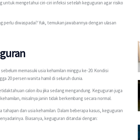
tuk mengetahui ciri-ciri infeksi setelah keguguran agar risiko 
yang perlu diwaspadai? Yuk, temukan jawabannya dengan ulasan 
uguran
n sebelum memasuki usia kehamilan minggu ke-20. Kondisi 
ngga 20 persen wanita hamil di seluruh dunia.
 ketidaktahuan calon ibu jika sedang mengandung. Keguguran juga 
ehamilan, misalnya janin tidak berkembang secara normal.
a tahapan dan usia kehamilan. Dalam beberapa kasus, keguguran 
enyadarinya. Biasanya, keguguran ditandai dengan: