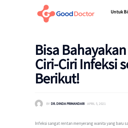
Untuk Bisnis
Untuk Bi
Untuk Anda
Mengapa Good Doctor
Untuk Bi
Bisa Bahayakan
Berita
Ciri-Ciri Infeksi
Layanan
Berikut!
BY
DR. DINDA PRIMANDARI
APRIL 5, 2021
Infeksi sangat rentan menyerang wanita yang baru sa