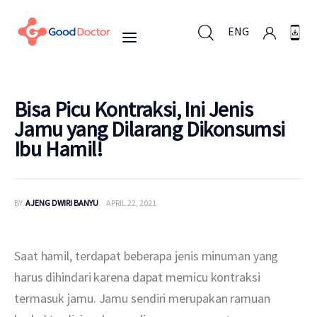
ENG
ENG
Bisa Picu Kontraksi, Ini Jenis
Jamu yang Dilarang Dikonsumsi
Ibu Hamil!
Untuk Bisnis
Untuk Anda
BY
AJENG DWIRI BANYU
APRIL 22, 2021
Mengapa Good Doctor
Saat hamil, terdapat beberapa jenis minuman yang 
Berita
harus dihindari karena dapat memicu kontraksi 
termasuk jamu. Jamu sendiri merupakan ramuan 
Layanan