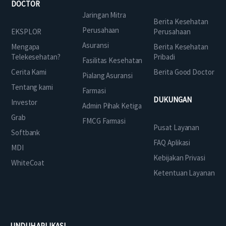
DOCTOR
Jaringan Mitra
Berita Kesehatan
Perusahaan
EKSPLOR
Perusahaan
Asuransi
Mengapa
Berita Kesehatan
Telekesehatan?
Pribadi
Fasilitas Kesehatan
Cerita Kami
Berita Good Doctor
Pialang Asuransi
Tentang kami
Farmasi
DUKUNGAN
Investor
Admin Pihak Ketiga
Grab
FMCG Farmasi
Pusat Layanan
Softbank
FAQ Aplikasi
MDI
Kebijakan Privasi
WhiteCoat
Ketentuan Layanan
UNDUH APLIKASI