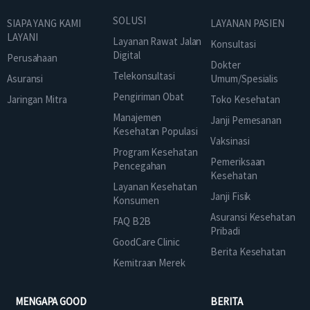
SOLUSI
SIAPA YANG KAMI
LAYANAN PASIEN
LAYANI
Layanan Rawat Jalan
Konsultasi
Digital
Perusahaan
Dokter
Telekonsultasi
Asuransi
Umum/Spesialis
Pengiriman Obat
Jaringan Mitra
Toko Kesehatan
Manajemen
Janji Pemesanan
Kesehatan Populasi
Vaksinasi
Program Kesehatan
Pemeriksaan
Pencegahan
Kesehatan
Layanan Kesehatan
Janji Fisik
Konsumen
Asuransi Kesehatan
FAQ B2B
Pribadi
GoodCare Clinic
Berita Kesehatan
Kemitraan Merek
MENGAPA GOOD
BERITA