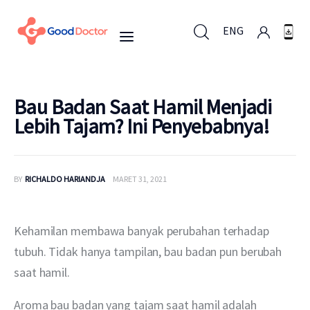
ENG
ENG
Bau Badan Saat Hamil Menjadi
Lebih Tajam? Ini Penyebabnya!
Untuk Bisnis
BY
RICHALDO HARIANDJA
MARET 31, 2021
Untuk Anda
Mengapa Good Doctor
Kehamilan membawa banyak perubahan terhadap 
tubuh. Tidak hanya tampilan, bau badan pun berubah 
Berita
saat hamil.
Layanan
Aroma bau badan yang tajam saat hamil adalah 