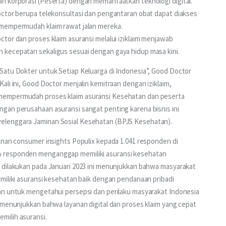
n korporasi (Peserta) dengan memanfaatkan teknologi digital.
octor berupa telekonsultasi dan pengantaran obat dapat diakses 
 mempermudah klaim rawat jalan mereka.
tor dan proses klaim asuransi melalui iziklaim menjawab 
 kecepatan sekaligus sesuai dengan gaya hidup masa kini.
Satu Dokter untuk Setiap Keluarga di Indonesia”, Good Doctor 
li ini, Good Doctor menjalin kemitraan dengan iziklaim, 
mempermudah proses klaim asuransi Kesehatan dan peserta 
gan perusahaan asuransi sangat penting karena bisnis ini 
elenggara Jaminan Sosial Kesehatan (BPJS Kesehatan).
anan consumer insights Populix kepada 1.041 responden di 
 responden menganggap memiliki asuransi kesehatan 
 dilakukan pada Januari 2023 ini menunjukkan bahwa masyarakat 
miliki asuransi kesehatan baik dengan pendanaan pribadi 
an untuk mengetahui persepsi dan perilaku masyarakat Indonesia 
 menunjukkan bahwa layanan digital dan proses klaim yang cepat 
milih asuransi.