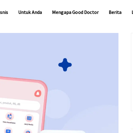
snis
Untuk Anda
Mengapa Good Doctor
Berita
snis
Untuk Anda
Mengapa Good Doctor
Berita