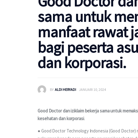
Good Doctor dan
sama untuk me
manfaat rawat ja
bagi peserta as
dan korporasi.
BY
ALDI HERYADI
JANUARI 10, 2024
Good Doctor dan iziklaim bekerja sama untuk memaksim
kesehatan dan korporasi
.
● Good Doctor Technology Indonesia (Good Doctor) 