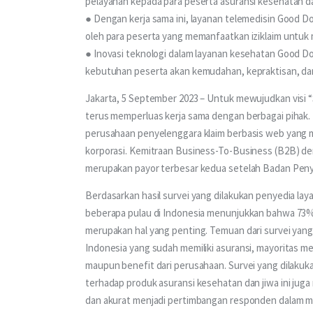
pelayanan kepada para peserta asuransi kesehatan da
● Dengan kerja sama ini, layanan telemedisin Good D
oleh para peserta yang memanfaatkan iziklaim untuk
● Inovasi teknologi dalam layanan kesehatan Good Doc
kebutuhan peserta akan kemudahan, kepraktisan, dan
Jakarta, 5 September 2023 – Untuk mewujudkan visi “
terus memperluas kerja sama dengan berbagai pihak. Ka
perusahaan penyelenggara klaim berbasis web yang 
korporasi. Kemitraan Business-To-Business (B2B) den
merupakan payor terbesar kedua setelah Badan Peny
Berdasarkan hasil survei yang dilakukan penyedia lay
beberapa pulau di Indonesia menunjukkan bahwa 73%
merupakan hal yang penting. Temuan dari survei yang
Indonesia yang sudah memiliki asuransi, mayoritas me
maupun benefit dari perusahaan. Survei yang dilakuk
terhadap produk asuransi kesehatan dan jiwa ini juga
dan akurat menjadi pertimbangan responden dalam me