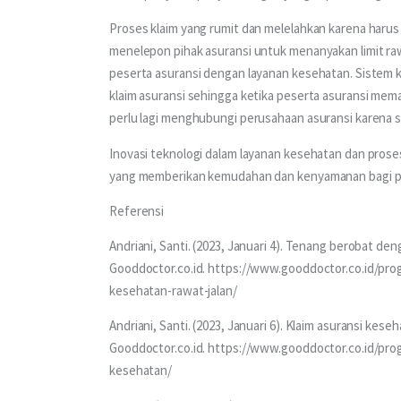
Proses klaim yang rumit dan melelahkan karena haru
menelepon pihak asuransi untuk menanyakan limit ra
peserta asuransi dengan layanan kesehatan. Sistem kl
klaim asuransi sehingga ketika peserta asuransi mema
perlu lagi menghubungi perusahaan asuransi karena s
Inovasi teknologi dalam layanan kesehatan dan proses
yang memberikan kemudahan dan kenyamanan bagi pes
Referensi
Andriani, Santi. (2023, Januari 4). Tenang berobat den
Gooddoctor.co.id. https://www.gooddoctor.co.id/pr
kesehatan-rawat-jalan/
Andriani, Santi. (2023, Januari 6). Klaim asuransi kes
Gooddoctor.co.id. https://www.gooddoctor.co.id/pr
kesehatan/