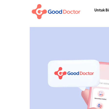
Untuk Bisnis
Untuk Bi
Untuk Anda
Mengapa Good Doctor
Untuk Bi
Berita
Layanan