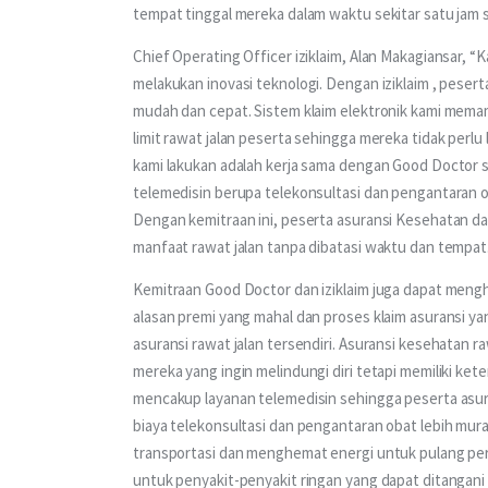
tempat tinggal mereka dalam waktu sekitar satu jam s
Chief Operating Officer iziklaim, Alan Makagiansar, 
melakukan inovasi teknologi. Dengan iziklaim , pese
mudah dan cepat. Sistem klaim elektronik kami mem
limit rawat jalan peserta sehingga mereka tidak perlu
kami lakukan adalah kerja sama dengan Good Doctor s
telemedisin berupa telekonsultasi dan pengantaran 
Dengan kemitraan ini, peserta asuransi Kesehatan d
manfaat rawat jalan tanpa dibatasi waktu dan tempat.
Kemitraan Good Doctor dan iziklaim juga dapat meng
alasan premi yang mahal dan proses klaim asuransi y
asuransi rawat jalan tersendiri. Asuransi kesehatan r
mereka yang ingin melindungi diri tetapi memiliki keter
mencakup layanan telemedisin sehingga peserta asur
biaya telekonsultasi dan pengantaran obat lebih murah
transportasi dan menghemat energi untuk pulang perg
untuk penyakit-penyakit ringan yang dapat ditangani 