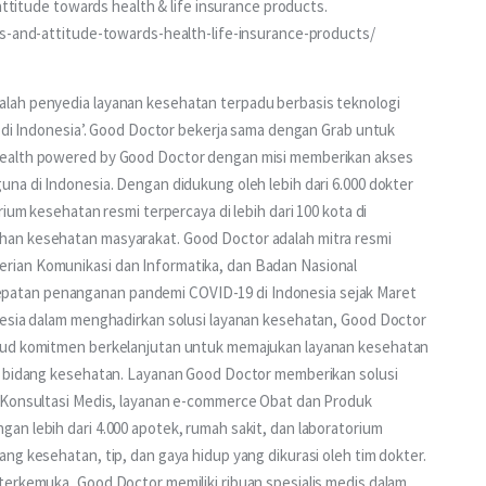
attitude towards health & life insurance products. 
ns-and-attitude-towards-health-life-insurance-products/
lah penyedia layanan kesehatan terpadu berbasis teknologi 
a di Indonesia’. Good Doctor bekerja sama dengan Grab untuk 
Health powered by Good Doctor dengan misi memberikan akses 
na di Indonesia. Dengan didukung oleh lebih dari 6.000 dokter 
ium kesehatan resmi terpercaya di lebih dari 100 kota di 
an kesehatan masyarakat. Good Doctor adalah mitra resmi 
ian Komunikasi dan Informatika, dan Badan Nasional 
atan penanganan pandemi COVID-19 di Indonesia sejak Maret 
nesia dalam menghadirkan solusi layanan kesehatan, Good Doctor 
ujud komitmen berkelanjutan untuk memajukan layanan kesehatan 
i bidang kesehatan. Layanan Good Doctor memberikan solusi 
r Konsultasi Medis, layanan e-commerce Obat dan Produk 
n lebih dari 4.000 apotek, rumah sakit, dan laboratorium 
ng kesehatan, tip, dan gaya hidup yang dikurasi oleh tim dokter. 
terkemuka, Good Doctor memiliki ribuan spesialis medis dalam 