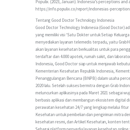
Populix. (2023, Januari). Indonesia’s perceptions and 
https://info.populix.co/report/indonesias-perceptio
Tentang Good Doctor Technology Indonesia
Good Doctor Technology Indonesia (Good Doctor) ada
yang memiliki visi ‘Satu Dokter untuk Setiap Keluarg
menyediakan layanan telemedis terpadu, yaitu Grab
akan layanan kesehatan berkualitas untuk para penggu
terdaftar dan 4.000 apotek, rumah sakit, dan laborator
Indonesia, Good Doctor siap untuk menjawab kebutuh
Kementerian Kesehatan Republik Indonesia, Kementer
Penanggulangan Bencana (BNPB) dalam usaha percep
2020 lalu. Setelah sukses bermitra dengan Grab Indo
meluncurkan aplikasinya pada Maret 2021 sebagai w
berbasis aplikasi dan membangun ekosistem digital d
perawatan kesehatan 24/7 yang lengkap melalui fitu
Kesehatan untuk pembelian dan pengiriman mitra denga
kesehatan resmi, dan Artikel Kesehatan, konten tenta
Sebagai platform penyedia layanan kesehatan online 