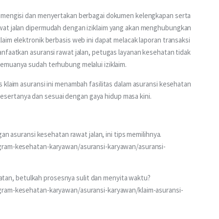
s mengisi dan menyertakan berbagai dokumen kelengkapan serta 
wat jalan dipermudah dengan iziklaim yang akan menghubungkan 
aim elektronik berbasis web ini dapat melacak laporan transaksi 
nfaatkan asuransi rawat jalan, petugas layanan kesehatan tidak 
emuanya sudah terhubung melalui iziklaim.
 klaim asuransi ini menambah fasilitas dalam asuransi kesehatan 
ertanya dan sesuai dengan gaya hidup masa kini.
gan asuransi kesehatan rawat jalan, ini tips memilihnya. 
ogram-kesehatan-karyawan/asuransi-karyawan/asuransi-
ehatan, betulkah prosesnya sulit dan menyita waktu? 
ogram-kesehatan-karyawan/asuransi-karyawan/klaim-asuransi-