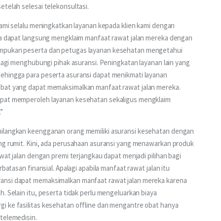
etelah selesai telekonsultasi.
“Kami selalu meningkatkan layanan kepada klien kami dengan 
rta dapat langsung mengklaim manfaat rawat jalan mereka dengan 
ampukan peserta dan petugas layanan kesehatan mengetahui 
 lagi menghubungi pihak asuransi. Peningkatan layanan lain yang 
ehingga para peserta asuransi dapat menikmati layanan 
obat yang dapat memaksimalkan manfaat rawat jalan mereka. 
apat memperoleh layanan kesehatan sekaligus mengklaim 
”
hilangkan keengganan orang memiliki asuransi kesehatan dengan 
ang rumit. Kini, ada perusahaan asuransi yang menawarkan produk 
awat jalan dengan premi terjangkau dapat menjadi pilihan bagi 
batasan finansial. Apalagi apabila manfaat rawat jalan itu 
ansi dapat memaksimalkan manfaat rawat jalan mereka karena 
. Selain itu, peserta tidak perlu mengeluarkan biaya 
i ke fasilitas kesehatan offline dan mengantre obat hanya 
telemedisin.