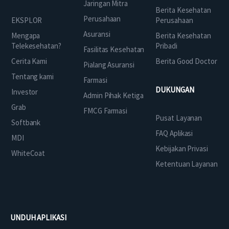
Jaringan Mitra
Berita Kesehatan
Perusahaan
EKSPLOR
Perusahaan
Asuransi
Mengapa
Berita Kesehatan
Telekesehatan?
Pribadi
Fasilitas Kesehatan
Cerita Kami
Berita Good Doctor
Pialang Asuransi
Tentang kami
Farmasi
DUKUNGAN
Investor
Admin Pihak Ketiga
Grab
FMCG Farmasi
Pusat Layanan
Softbank
FAQ Aplikasi
MDI
Kebijakan Privasi
WhiteCoat
Ketentuan Layanan
UNDUH APLIKASI