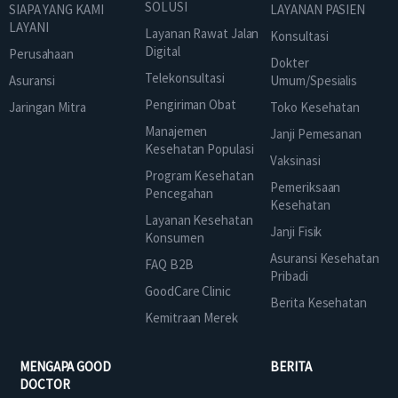
SOLUSI
SIAPA YANG KAMI
LAYANAN PASIEN
LAYANI
Layanan Rawat Jalan
Konsultasi
Digital
Perusahaan
Dokter
Telekonsultasi
Asuransi
Umum/Spesialis
Pengiriman Obat
Jaringan Mitra
Toko Kesehatan
Manajemen
Janji Pemesanan
Kesehatan Populasi
Vaksinasi
Program Kesehatan
Pemeriksaan
Pencegahan
Kesehatan
Layanan Kesehatan
Janji Fisik
Konsumen
Asuransi Kesehatan
FAQ B2B
Pribadi
GoodCare Clinic
Berita Kesehatan
Kemitraan Merek
MENGAPA GOOD
BERITA
DOCTOR