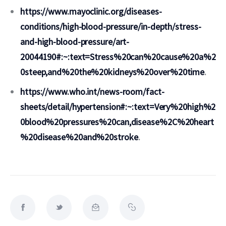
https://www.mayoclinic.org/diseases-
conditions/high-blood-pressure/in-depth/stress-
and-high-blood-pressure/art-
20044190#:~:text=Stress%20can%20cause%20a%2
0steep,and%20the%20kidneys%20over%20time
.
https://www.who.int/news-room/fact-
sheets/detail/hypertension#:~:text=Very%20high%2
0blood%20pressures%20can,disease%2C%20heart
%20disease%20and%20stroke
.