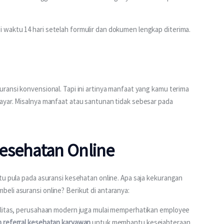
waktu 14 hari setelah formulir dan dokumen lengkap diterima.
ransi konvensional. Tapi ini artinya manfaat yang kamu terima 
ayar. Misalnya manfaat atau santunan tidak sebesar pada 
esehatan Online
tu pula pada asuransi kesehatan online. Apa saja kekurangan 
li asuransi online? Berikut di antaranya: 
alitas, perusahaan modern juga mulai memperhatikan employee 
 referral kesehatan karyawan
 untuk membantu kesejahteraan 