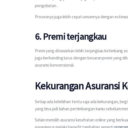
pengobatan .
Prosesnya juga lebih cepat umumnya dengan estimasi 
6. Premi terjangkau
Premi yang ditawarkan lebih terjangkau ketimbang asu
juga berbanding lurus dengan besaran premi yang dib
asuransi konvensional.
Kekurangan Asuransi K
Setiap ada kelebihan tentu saja ada kekurangan, begi
yang bisa jadi bahan pertimbangan kamu sebelum membe
Selain memilih asuransi kesehatan online yang berku
experience melalui benefit tambahan seperti 
program