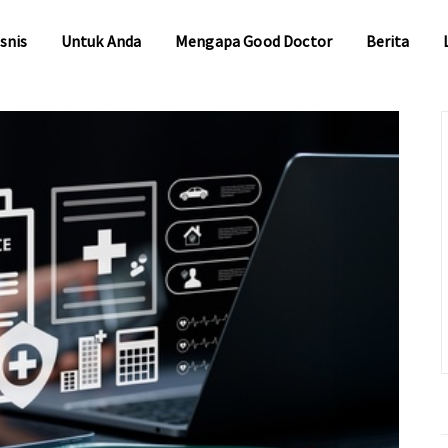
snis
Untuk Anda
Mengapa Good Doctor
Berita
snis
Untuk Anda
Mengapa Good Doctor
Berita