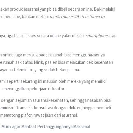
kan produk asuransi yang bisa dibeli secara online. Baik melalui 
telemedicine, bahkan melalui 
marketplace
 C2C
 (customer to 
ya juga bisa diakses secara online yakni melalui 
smartphone
 atau 
n online juga merujuk pada nasabah bisa menggunakannya 
ke rumah sakit atau klinik, pasien bisa melakukan cek kesehatan 
layanan telemidisin yang sudah bekerjasama.
mi seperti sekarang ini maupun oleh mereka yang memiliki 
sa meninggalkan pekerjaan di kantor.
i dengan sejumlah asuransi kesehatan, sehingga nasabah bisa 
idisin. Transaksi konsultasi dengan dokter, hingga membeli 
  memotong plafon rawat jalan dari asuransi.
an Murni agar Manfaat Pertanggungannya Maksimal