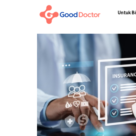
Untuk Bisnis
Untuk Bi
Untuk Anda
Mengapa Good Doctor
Untuk Bi
Berita
Layanan