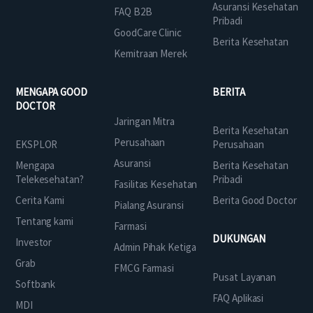
Asuransi Kesehatan
FAQ B2B
Pribadi
GoodCare Clinic
Berita Kesehatan
Kemitraan Merek
MENGAPA GOOD
BERITA
DOCTOR
Jaringan Mitra
Berita Kesehatan
Perusahaan
EKSPLOR
Perusahaan
Asuransi
Mengapa
Berita Kesehatan
Telekesehatan?
Pribadi
Fasilitas Kesehatan
Cerita Kami
Berita Good Doctor
Pialang Asuransi
Tentang kami
Farmasi
DUKUNGAN
Investor
Admin Pihak Ketiga
Grab
FMCG Farmasi
Pusat Layanan
Softbank
FAQ Aplikasi
MDI