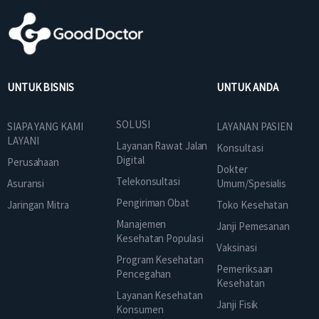
UNTUK BISNIS
UNTUK ANDA
SOLUSI
SIAPA YANG KAMI
LAYANAN PASIEN
LAYANI
Layanan Rawat Jalan
Konsultasi
Digital
Perusahaan
Dokter
Telekonsultasi
Asuransi
Umum/Spesialis
Pengiriman Obat
Jaringan Mitra
Toko Kesehatan
Manajemen
Janji Pemesanan
Kesehatan Populasi
Vaksinasi
Program Kesehatan
Pemeriksaan
Pencegahan
Kesehatan
Layanan Kesehatan
Janji Fisik
Konsumen