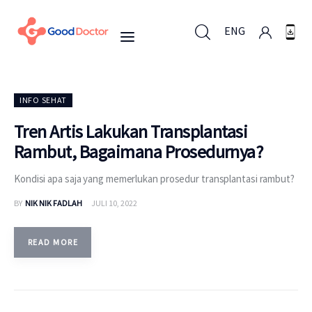
ENG
ENG
INFO SEHAT
Tren Artis Lakukan Transplantasi
Rambut, Bagaimana Prosedurnya?
Untuk Bisnis
Kondisi apa saja yang memerlukan prosedur transplantasi rambut?
Untuk Anda
BY
NIK NIK FADLAH
JULI 10, 2022
Mengapa Good Doctor
READ MORE
Berita
Layanan