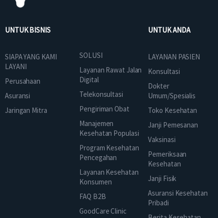
UNTUK BISNIS
UNTUK ANDA
SOLUSI
SIAPA YANG KAMI
LAYANAN PASIEN
LAYANI
Layanan Rawat Jalan
Konsultasi
Digital
Perusahaan
Dokter
Telekonsultasi
Asuransi
Umum/Spesialis
Pengiriman Obat
Jaringan Mitra
Toko Kesehatan
Manajemen
Janji Pemesanan
Kesehatan Populasi
Vaksinasi
Program Kesehatan
Pemeriksaan
Pencegahan
Kesehatan
Layanan Kesehatan
Janji Fisik
Konsumen
Asuransi Kesehatan
FAQ B2B
Pribadi
GoodCare Clinic
Berita Kesehatan