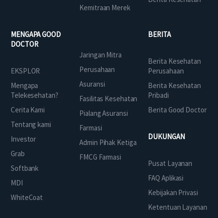
Kemitraan Merek
MENGAPA GOOD
BERITA
DOCTOR
Jaringan Mitra
Berita Kesehatan
Perusahaan
EKSPLOR
Perusahaan
Asuransi
Mengapa
Berita Kesehatan
Telekesehatan?
Pribadi
Fasilitas Kesehatan
Cerita Kami
Berita Good Doctor
Pialang Asuransi
Tentang kami
Farmasi
DUKUNGAN
Investor
Admin Pihak Ketiga
Grab
FMCG Farmasi
Pusat Layanan
Softbank
FAQ Aplikasi
MDI
Kebijakan Privasi
WhiteCoat
Ketentuan Layanan