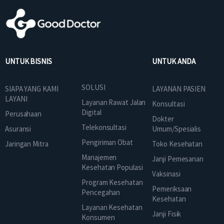
UNTUK BISNIS
UNTUK ANDA
SOLUSI
SIAPA YANG KAMI
LAYANAN PASIEN
LAYANI
Layanan Rawat Jalan
Konsultasi
Digital
Perusahaan
Dokter
Telekonsultasi
Asuransi
Umum/Spesialis
Pengiriman Obat
Jaringan Mitra
Toko Kesehatan
Manajemen
Janji Pemesanan
Kesehatan Populasi
Vaksinasi
Program Kesehatan
Pemeriksaan
Pencegahan
Kesehatan
Layanan Kesehatan
Janji Fisik
Konsumen