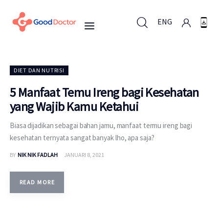
ENG
ENG
DIET DAN NUTRISI
5 Manfaat Temu Ireng bagi Kesehatan
yang Wajib Kamu Ketahui
Untuk Bisnis
Biasa dijadikan sebagai bahan jamu, manfaat termu ireng bagi
Untuk Anda
kesehatan ternyata sangat banyak lho, apa saja?
BY
NIK NIK FADLAH
JANUARI 8, 2021
Mengapa Good Doctor
Berita
READ MORE
Layanan