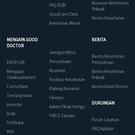
Asuransi Kesehatan
FAQ B2B
Pribadi
GoodCare Clinic
Berita Kesehatan
Kemitraan Merek
MENGAPA GOOD
BERITA
DOCTOR
Jaringan Mitra
Berita Kesehatan
Perusahaan
EKSPLOR
Perusahaan
Asuransi
Mengapa
Berita Kesehatan
Telekesehatan?
Pribadi
Fasilitas Kesehatan
Cerita Kami
Berita Good Doctor
Pialang Asuransi
Tentang kami
Farmasi
DUKUNGAN
Investor
Admin Pihak Ketiga
Grab
FMCG Farmasi
Pusat Layanan
Softbank
FAQ Aplikasi
MDI