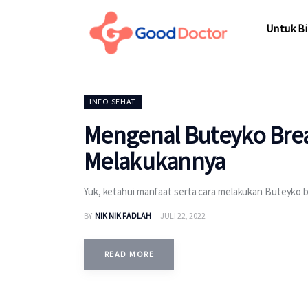
Untuk Bisnis
Untuk Bi
Untuk Anda
Mengapa Good Doctor
Untuk Bi
INFO SEHAT
Berita
Mengenal Buteyko Brea
Layanan
Melakukannya
Yuk, ketahui manfaat serta cara melakukan Buteyko br
BY
NIK NIK FADLAH
JULI 22, 2022
READ MORE