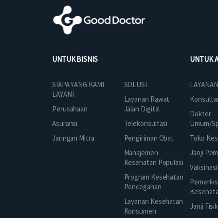
UNTUK BISNIS
UNTUK 
SOLUSI
SIAPA YANG KAMI
LAYANAN
LAYANI
Layanan Rawat
Konsulta
Jalan Digital
Perusahaan
Dokter
Telekonsultasi
Asuransi
Umum/Spe
Pengiriman Obat
Jaringan Mitra
Toko Kes
Manajemen
Janji Pe
Kesehatan Populasi
Vaksinasi
Program Kesehatan
Pemeriks
Pencegahan
Kesehat
Layanan Kesehatan
Janji Fisi
Konsumen