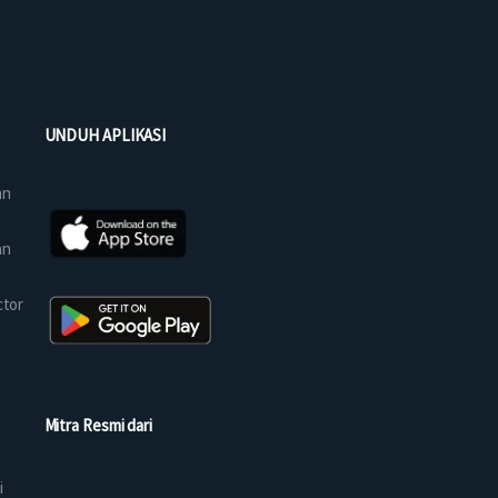
UNDUH APLIKASI
an
an
ctor
Mitra Resmi dari
i