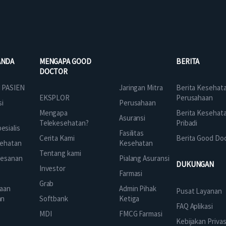
ANDA
MENGAPA GOOD
BERITA
DOCTOR
Jaringan Mitra
 PASIEN
Berita Kesehat
EKSPLOR
Perusahaan
Perusahaan
si
Mengapa
Berita Kesehat
Asuransi
Telekesehatan?
Pribadi
sialis
Fasilitas
Cerita Kami
Berita Good Do
Kesehatan
ehatan
Tentang kami
Pialang Asuransi
mesanan
DUKUNGAN
Investor
Farmasi
Grab
Admin Pihak
aan
Pusat Layanan
Ketiga
an
Softbank
FAQ Aplikasi
FMCG Farmasi
k
MDI
Kebijakan Privas