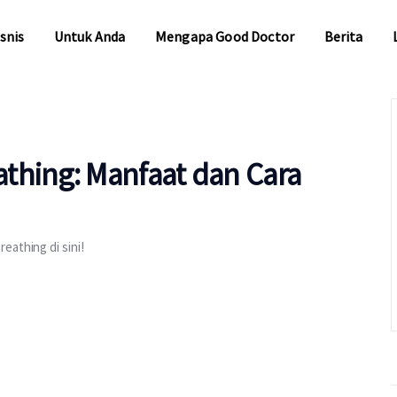
snis
Untuk Anda
Mengapa Good Doctor
Berita
snis
Untuk Anda
Mengapa Good Doctor
Berita
thing: Manfaat dan Cara
eathing di sini!