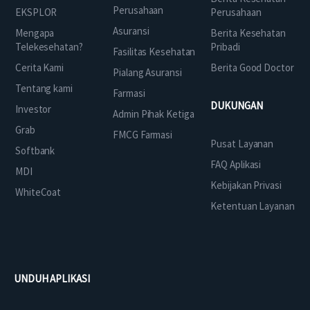
Perusahaan
EKSPLOR
Perusahaan
Asuransi
Mengapa
Berita Kesehatan
Telekesehatan?
Pribadi
Fasilitas Kesehatan
Cerita Kami
Berita Good Doctor
Pialang Asuransi
Tentang kami
Farmasi
DUKUNGAN
Investor
Admin Pihak Ketiga
Grab
FMCG Farmasi
Pusat Layanan
Softbank
FAQ Aplikasi
MDI
Kebijakan Privasi
WhiteCoat
Ketentuan Layanan
UNDUH APLIKASI