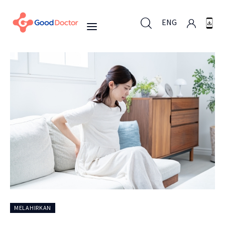
ENG
ENG
Untuk Bisnis
Untuk Anda
Mengapa Good Doctor
Berita
MELAHIRKAN
Layanan