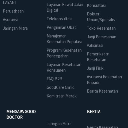
LAYANI
Layanan Rawat Jalan
Konsultasi
Digital
Perusahaan
Dokter
Telekonsultasi
Asuransi
Umum/Spesialis
Pengiriman Obat
Jaringan Mitra
Toko Kesehatan
Manajemen
Janji Pemesanan
Kesehatan Populasi
Vaksinasi
Program Kesehatan
Pemeriksaan
Pencegahan
Kesehatan
Layanan Kesehatan
Janji Fisik
Konsumen
Asuransi Kesehatan
FAQ B2B
Pribadi
GoodCare Clinic
Berita Kesehatan
Kemitraan Merek
MENGAPA GOOD
BERITA
DOCTOR
Jaringan Mitra
Berita Kesehatan