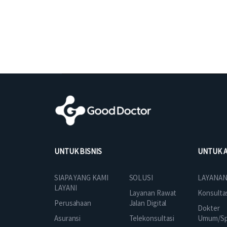
UNTUK BISNIS
UNTUK 
SOLUSI
SIAPA YANG KAMI
LAYANAN
LAYANI
Layanan Rawat
Konsulta
Jalan Digital
Perusahaan
Dokter
Telekonsultasi
Asuransi
Umum/Spe