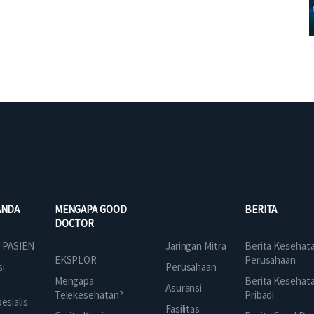
ANDA
MENGAPA GOOD
BERITA
DOCTOR
Jaringan Mitra
 PASIEN
Berita Kesehat
EKSPLOR
Perusahaan
Perusahaan
si
Mengapa
Berita Kesehat
Asuransi
Telekesehatan?
Pribadi
sialis
Fasilitas