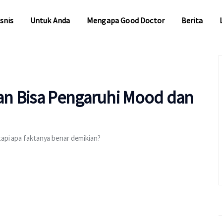
snis
Untuk Anda
Mengapa Good Doctor
Berita
snis
Untuk Anda
Mengapa Good Doctor
Berita
an Bisa Pengaruhi Mood dan
tapi apa faktanya benar demikian?