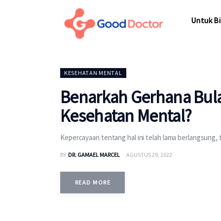
Untuk Bisnis
Untuk Bi
Untuk Anda
Mengapa Good Doctor
Untuk Bi
KESEHATAN MENTAL
Berita
Benarkah Gerhana Bul
Layanan
Kesehatan Mental?
Kepercayaan tentang hal ini telah lama berlangsung, 
BY
DR. GAMAEL MARCEL
AGUSTUS 29, 2022
READ MORE