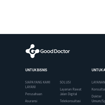
UNTUK BISNIS
UNTUK 
SOLUSI
SIAPA YANG KAMI
LAYANAN
LAYANI
Layanan Rawat
Konsulta
Jalan Digital
Perusahaan
Dokter
Telekonsultasi
Asuransi
Umum/Spe