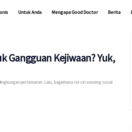
snis
Untuk Anda
Mengapa Good Doctor
Berita
snis
Untuk Anda
Mengapa Good Doctor
Berita
uk Gangguan Kejiwaan? Yuk,
a lingkungan pertemanan. Lalu, bagaimana ciri-ciri seorang social