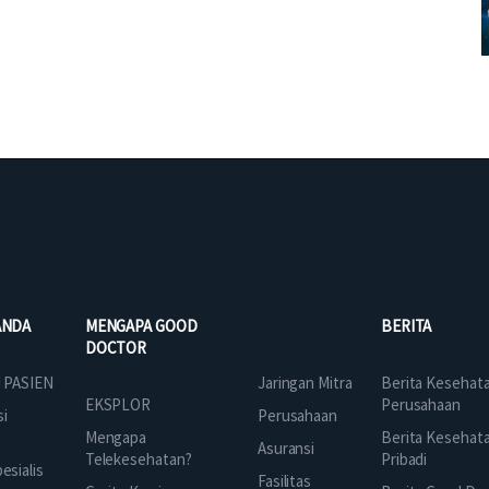
ANDA
MENGAPA GOOD
BERITA
DOCTOR
Jaringan Mitra
 PASIEN
Berita Kesehat
EKSPLOR
Perusahaan
Perusahaan
si
Mengapa
Berita Kesehat
Asuransi
Telekesehatan?
Pribadi
sialis
Fasilitas