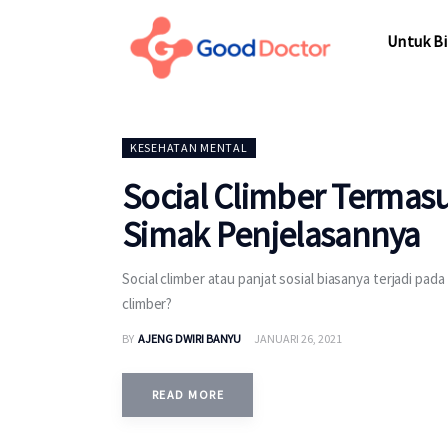
Untuk Bisnis
Untuk Bi
Untuk Anda
Mengapa Good Doctor
Untuk Bi
KESEHATAN MENTAL
Berita
Social Climber Termas
Layanan
Simak Penjelasannya
Social climber atau panjat sosial biasanya terjadi pad
climber?
BY
AJENG DWIRI BANYU
JANUARI 26, 2021
READ MORE