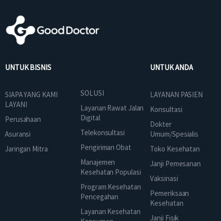
UNTUK BISNIS
UNTUK ANDA
SOLUSI
SIAPA YANG KAMI
LAYANAN PASIEN
LAYANI
Layanan Rawat Jalan
Konsultasi
Digital
Perusahaan
Dokter
Telekonsultasi
Asuransi
Umum/Spesialis
Pengiriman Obat
Jaringan Mitra
Toko Kesehatan
Manajemen
Janji Pemesanan
Kesehatan Populasi
Vaksinasi
Program Kesehatan
Pemeriksaan
Pencegahan
Kesehatan
Layanan Kesehatan
Janji Fisik