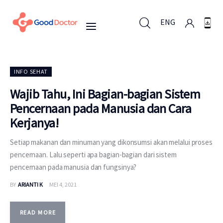
ENG
ENG
INFO SEHAT
Wajib Tahu, Ini Bagian-bagian Sistem
Pencernaan pada Manusia dan Cara
Untuk Bisnis
Kerjanya!
Untuk Anda
Setiap makanan dan minuman yang dikonsumsi akan melalui proses
pencernaan. Lalu seperti apa bagian-bagian dari sistem
Mengapa Good Doctor
pencernaan pada manusia dan fungsinya?
BY
ARIANTI K
MEI 4, 2021
Berita
Layanan
READ MORE