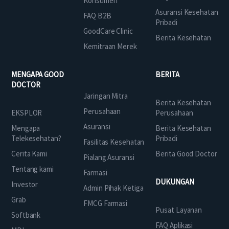
Konsumen
Asuransi Kesehatan
FAQ B2B
Pribadi
GoodCare Clinic
Berita Kesehatan
Kemitraan Merek
MENGAPA GOOD
BERITA
DOCTOR
Jaringan Mitra
Berita Kesehatan
Perusahaan
EKSPLOR
Perusahaan
Asuransi
Mengapa
Berita Kesehatan
Telekesehatan?
Pribadi
Fasilitas Kesehatan
Cerita Kami
Berita Good Doctor
Pialang Asuransi
Tentang kami
Farmasi
DUKUNGAN
Investor
Admin Pihak Ketiga
Grab
FMCG Farmasi
Pusat Layanan
Softbank
FAQ Aplikasi