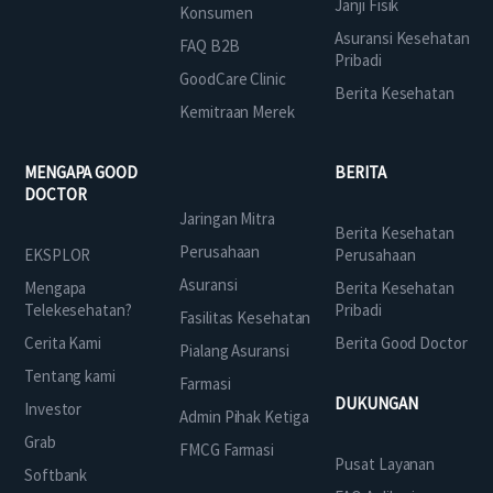
Janji Fisik
Konsumen
Asuransi Kesehatan
FAQ B2B
Pribadi
GoodCare Clinic
Berita Kesehatan
Kemitraan Merek
MENGAPA GOOD
BERITA
DOCTOR
Jaringan Mitra
Berita Kesehatan
Perusahaan
EKSPLOR
Perusahaan
Asuransi
Mengapa
Berita Kesehatan
Telekesehatan?
Pribadi
Fasilitas Kesehatan
Cerita Kami
Berita Good Doctor
Pialang Asuransi
Tentang kami
Farmasi
DUKUNGAN
Investor
Admin Pihak Ketiga
Grab
FMCG Farmasi
Pusat Layanan
Softbank