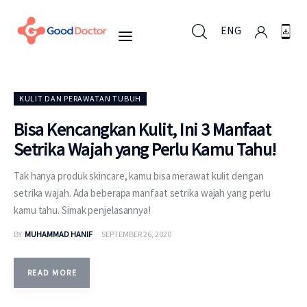
ENG
ENG
KULIT DAN PERAWATAN TUBUH
Bisa Kencangkan Kulit, Ini 3 Manfaat
Setrika Wajah yang Perlu Kamu Tahu!
Untuk Bisnis
Tak hanya produk skincare, kamu bisa merawat kulit dengan
Untuk Anda
setrika wajah. Ada beberapa manfaat setrika wajah yang perlu
kamu tahu. Simak penjelasannya!
Mengapa Good Doctor
BY
MUHAMMAD HANIF
SEPTEMBER 26, 2020
Berita
READ MORE
Layanan