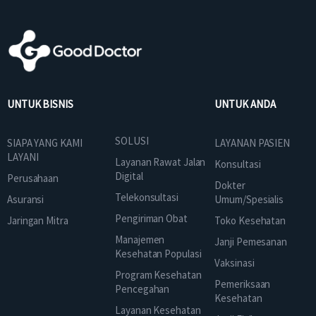
UNTUK BISNIS
UNTUK ANDA
SOLUSI
SIAPA YANG KAMI
LAYANAN PASIEN
LAYANI
Layanan Rawat Jalan
Konsultasi
Digital
Perusahaan
Dokter
Telekonsultasi
Asuransi
Umum/Spesialis
Pengiriman Obat
Jaringan Mitra
Toko Kesehatan
Manajemen
Janji Pemesanan
Kesehatan Populasi
Vaksinasi
Program Kesehatan
Pemeriksaan
Pencegahan
Kesehatan
Layanan Kesehatan