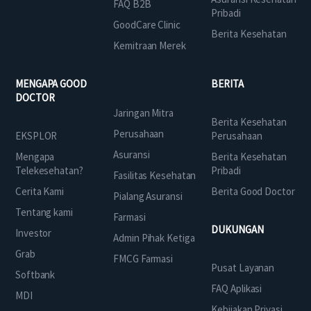
FAQ B2B
Pribadi
GoodCare Clinic
Berita Kesehatan
Kemitraan Merek
MENGAPA GOOD
BERITA
DOCTOR
Jaringan Mitra
Berita Kesehatan
Perusahaan
EKSPLOR
Perusahaan
Asuransi
Mengapa
Berita Kesehatan
Telekesehatan?
Pribadi
Fasilitas Kesehatan
Cerita Kami
Berita Good Doctor
Pialang Asuransi
Tentang kami
Farmasi
DUKUNGAN
Investor
Admin Pihak Ketiga
Grab
FMCG Farmasi
Pusat Layanan
Softbank
FAQ Aplikasi
MDI
Kebijakan Privasi