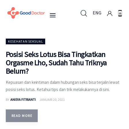
ENG
ENG
KESEHATAN SEKSUAL
Posisi Seks Lotus Bisa Tingkatkan
Orgasme Lho, Sudah Tahu Triknya
Untuk Bisnis
Belum?
Untuk Anda
Kepuasan dan keintiman dalam hubungan seks bisa terjalin lewat
posisi seks lotus. Ketahui tips dan trik melakukannya di sini.
Mengapa Good Doctor
BY
ANISYA FITRIANTI
JANUARI 20, 2021
Berita
READ MORE
Layanan