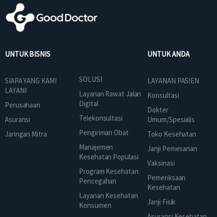
UNTUK BISNIS
UNTUK ANDA
SOLUSI
SIAPA YANG KAMI
LAYANAN PASIEN
LAYANI
Layanan Rawat Jalan
Konsultasi
Digital
Perusahaan
Dokter
Telekonsultasi
Asuransi
Umum/Spesialis
Pengiriman Obat
Jaringan Mitra
Toko Kesehatan
Manajemen
Janji Pemesanan
Kesehatan Populasi
Vaksinasi
Program Kesehatan
Pemeriksaan
Pencegahan
Kesehatan
Layanan Kesehatan
Janji Fisik
Konsumen
Asuransi Kesehatan