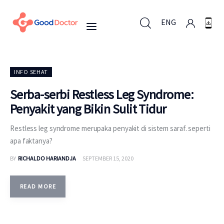
ENG
ENG
INFO SEHAT
Serba-serbi Restless Leg Syndrome:
Penyakit yang Bikin Sulit Tidur
Untuk Bisnis
Restless leg syndrome merupaka penyakit di sistem saraf. seperti
Untuk Anda
apa faktanya?
BY
RICHALDO HARIANDJA
SEPTEMBER 15, 2020
Mengapa Good Doctor
Berita
READ MORE
Layanan