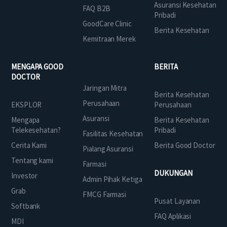
Asuransi Kesehatan
FAQ B2B
Pribadi
GoodCare Clinic
Berita Kesehatan
Kemitraan Merek
MENGAPA GOOD
BERITA
DOCTOR
Jaringan Mitra
Berita Kesehatan
Perusahaan
EKSPLOR
Perusahaan
Asuransi
Mengapa
Berita Kesehatan
Telekesehatan?
Pribadi
Fasilitas Kesehatan
Cerita Kami
Berita Good Doctor
Pialang Asuransi
Tentang kami
Farmasi
DUKUNGAN
Investor
Admin Pihak Ketiga
Grab
FMCG Farmasi
Pusat Layanan
Softbank
FAQ Aplikasi
MDI