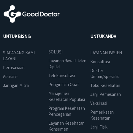
UNTUK BISNIS
UNTUK ANDA
SOLUSI
SIAPA YANG KAMI
LAYANAN PASIEN
LAYANI
Layanan Rawat Jalan
Konsultasi
Digital
Perusahaan
Dokter
Telekonsultasi
Asuransi
Umum/Spesialis
Pengiriman Obat
Jaringan Mitra
Toko Kesehatan
Manajemen
Janji Pemesanan
Kesehatan Populasi
Vaksinasi
Program Kesehatan
Pemeriksaan
Pencegahan
Kesehatan
Layanan Kesehatan
Janji Fisik
Konsumen