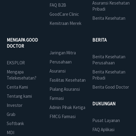
Asuransi Kesehatan
FAQ B2B
Pribadi
GoodCare Clinic
Berita Kesehatan
Kemitraan Merek
MENGAPA GOOD
BERITA
DOCTOR
Jaringan Mitra
Berita Kesehatan
Perusahaan
EKSPLOR
Perusahaan
Asuransi
Mengapa
Berita Kesehatan
Telekesehatan?
Pribadi
Fasilitas Kesehatan
Cerita Kami
Berita Good Doctor
Pialang Asuransi
Tentang kami
Farmasi
DUKUNGAN
Investor
Admin Pihak Ketiga
Grab
FMCG Farmasi
Pusat Layanan
Softbank
FAQ Aplikasi
MDI