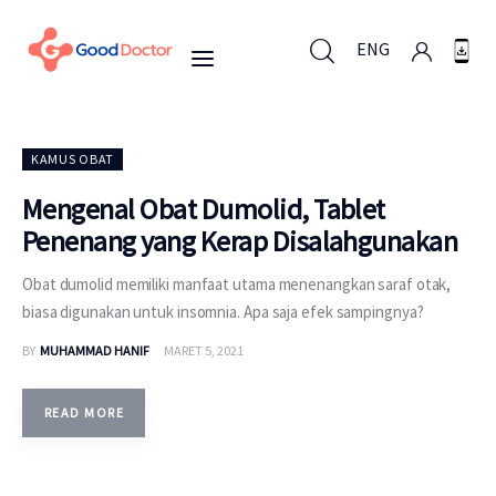
ENG
ENG
KAMUS OBAT
Mengenal Obat Dumolid, Tablet
Penenang yang Kerap Disalahgunakan
Untuk Bisnis
Obat dumolid memiliki manfaat utama menenangkan saraf otak,
Untuk Anda
biasa digunakan untuk insomnia. Apa saja efek sampingnya?
BY
MUHAMMAD HANIF
MARET 5, 2021
Mengapa Good Doctor
Berita
READ MORE
Layanan