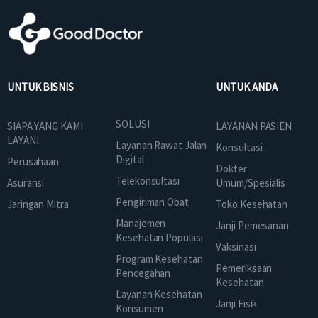
UNTUK BISNIS
UNTUK ANDA
SOLUSI
SIAPA YANG KAMI
LAYANAN PASIEN
LAYANI
Layanan Rawat Jalan
Konsultasi
Digital
Perusahaan
Dokter
Telekonsultasi
Asuransi
Umum/Spesialis
Pengiriman Obat
Jaringan Mitra
Toko Kesehatan
Manajemen
Janji Pemesanan
Kesehatan Populasi
Vaksinasi
Program Kesehatan
Pemeriksaan
Pencegahan
Kesehatan
Layanan Kesehatan
Janji Fisik
Konsumen