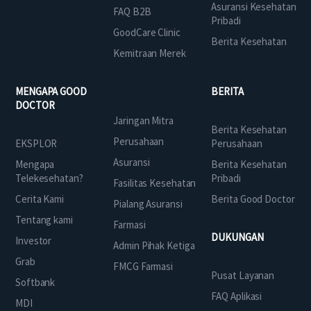
Asuransi Kesehatan
FAQ B2B
Pribadi
GoodCare Clinic
Berita Kesehatan
Kemitraan Merek
MENGAPA GOOD
BERITA
DOCTOR
Jaringan Mitra
Berita Kesehatan
Perusahaan
EKSPLOR
Perusahaan
Asuransi
Mengapa
Berita Kesehatan
Telekesehatan?
Pribadi
Fasilitas Kesehatan
Cerita Kami
Berita Good Doctor
Pialang Asuransi
Tentang kami
Farmasi
DUKUNGAN
Investor
Admin Pihak Ketiga
Grab
FMCG Farmasi
Pusat Layanan
Softbank
FAQ Aplikasi
MDI