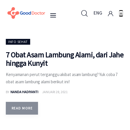
ENG
ENG
INFO SEHAT
7 Obat Asam Lambung Alami, dari Jahe
hingga Kunyit
Untuk Bisnis
Kenyamanan perut terganggu akibat asam lambung? Yuk coba 7
Untuk Anda
obat asam lambung alami berikut ini!
BY
NANDA HADIYANTI
JANUARI 28, 2021
Mengapa Good Doctor
Berita
READ MORE
Layanan