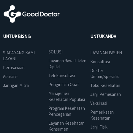
UNTUK BISNIS
UNTUK ANDA
SOLUSI
SIAPA YANG KAMI
LAYANAN PASIEN
LAYANI
Layanan Rawat Jalan
Konsultasi
Digital
Perusahaan
Dokter
Telekonsultasi
Asuransi
Umum/Spesialis
Pengiriman Obat
Jaringan Mitra
Toko Kesehatan
Manajemen
Janji Pemesanan
Kesehatan Populasi
Vaksinasi
Program Kesehatan
Pemeriksaan
Pencegahan
Kesehatan
Layanan Kesehatan
Janji Fisik
Konsumen