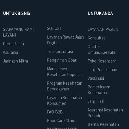
UNTUK BISNIS
UNTUK ANDA
SOLUSI
SIAPA YANG KAMI
LAYANAN PASIEN
LAYANI
Layanan Rawat Jalan
Konsultasi
Digital
Perusahaan
Dokter
Telekonsultasi
Asuransi
Umum/Spesialis
Pengiriman Obat
Jaringan Mitra
Toko Kesehatan
Manajemen
Janji Pemesanan
Kesehatan Populasi
Vaksinasi
Program Kesehatan
Pemeriksaan
Pencegahan
Kesehatan
Layanan Kesehatan
Janji Fisik
Konsumen
Asuransi Kesehatan
FAQ B2B
Pribadi
GoodCare Clinic
Berita Kesehatan