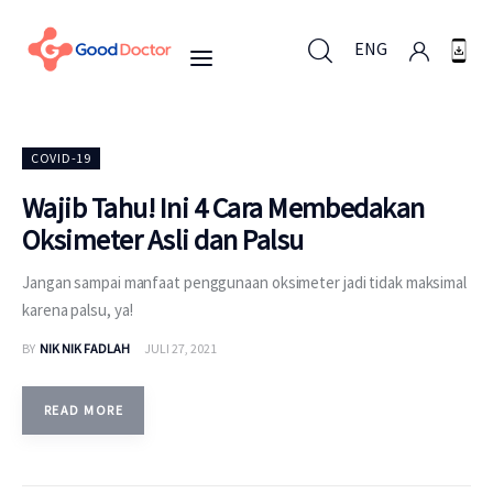
ENG
ENG
COVID-19
Wajib Tahu! Ini 4 Cara Membedakan
Oksimeter Asli dan Palsu
Untuk Bisnis
Jangan sampai manfaat penggunaan oksimeter jadi tidak maksimal
Untuk Anda
karena palsu, ya!
BY
NIK NIK FADLAH
JULI 27, 2021
Mengapa Good Doctor
Berita
READ MORE
Layanan