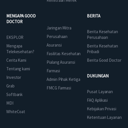
Kemitraan Merek
MENGAPA GOOD
BERITA
DOCTOR
Jaringan Mitra
Berita Kesehatan
Perusahaan
EKSPLOR
Perusahaan
Asuransi
Mengapa
Berita Kesehatan
Telekesehatan?
Pribadi
Fasilitas Kesehatan
Cerita Kami
Berita Good Doctor
Pialang Asuransi
Tentang kami
Farmasi
DUKUNGAN
Investor
Admin Pihak Ketiga
Grab
FMCG Farmasi
Pusat Layanan
Softbank
FAQ Aplikasi
MDI
Kebijakan Privasi
WhiteCoat
Ketentuan Layanan