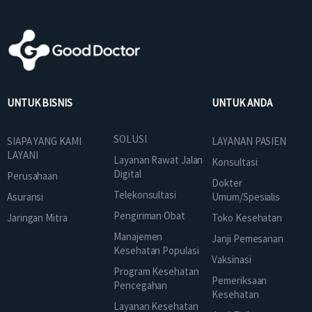
UNTUK BISNIS
UNTUK ANDA
SOLUSI
SIAPA YANG KAMI
LAYANAN PASIEN
LAYANI
Layanan Rawat Jalan
Konsultasi
Digital
Perusahaan
Dokter
Telekonsultasi
Asuransi
Umum/Spesialis
Pengiriman Obat
Jaringan Mitra
Toko Kesehatan
Manajemen
Janji Pemesanan
Kesehatan Populasi
Vaksinasi
Program Kesehatan
Pemeriksaan
Pencegahan
Kesehatan
Layanan Kesehatan