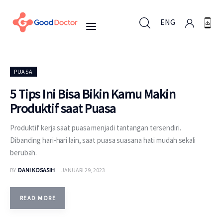
ENG
ENG
PUASA
5 Tips Ini Bisa Bikin Kamu Makin
Produktif saat Puasa
Untuk Bisnis
Produktif kerja saat puasa menjadi tantangan tersendiri.
Untuk Anda
Dibanding hari-hari lain, saat puasa suasana hati mudah sekali
berubah.
Mengapa Good Doctor
BY
DANI KOSASIH
JANUARI 29, 2023
Berita
READ MORE
Layanan