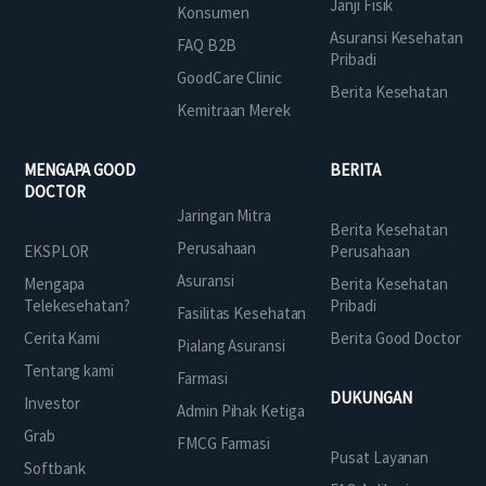
Janji Fisik
Konsumen
Asuransi Kesehatan
FAQ B2B
Pribadi
GoodCare Clinic
Berita Kesehatan
Kemitraan Merek
MENGAPA GOOD
BERITA
DOCTOR
Jaringan Mitra
Berita Kesehatan
Perusahaan
EKSPLOR
Perusahaan
Asuransi
Mengapa
Berita Kesehatan
Telekesehatan?
Pribadi
Fasilitas Kesehatan
Cerita Kami
Berita Good Doctor
Pialang Asuransi
Tentang kami
Farmasi
DUKUNGAN
Investor
Admin Pihak Ketiga
Grab
FMCG Farmasi
Pusat Layanan
Softbank