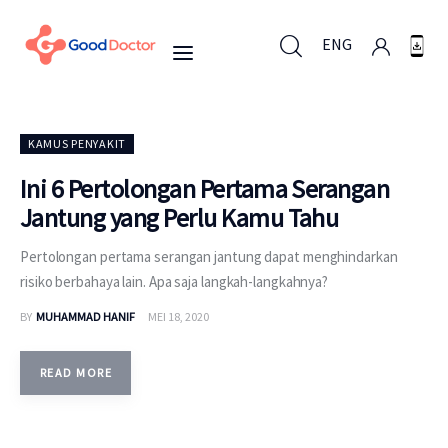
ENG
ENG
KAMUS PENYAKIT
Ini 6 Pertolongan Pertama Serangan
Jantung yang Perlu Kamu Tahu
Untuk Bisnis
Pertolongan pertama serangan jantung dapat menghindarkan
Untuk Anda
risiko berbahaya lain. Apa saja langkah-langkahnya?
BY
MUHAMMAD HANIF
MEI 18, 2020
Mengapa Good Doctor
Berita
READ MORE
Layanan