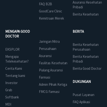
Asuransi Kesehatan
FAQ B2B
Pribadi
GoodCare Clinic
Berita Kesehatan
Kemitraan Merek
MENGAPA GOOD
BERITA
DOCTOR
Jaringan Mitra
Berita Kesehatan
Perusahaan
EKSPLOR
Perusahaan
Asuransi
Mengapa
Berita Kesehatan
Telekesehatan?
Pribadi
Fasilitas Kesehatan
Cerita Kami
Berita Good Doctor
Pialang Asuransi
Tentang kami
Farmasi
DUKUNGAN
Investor
Admin Pihak Ketiga
Grab
FMCG Farmasi
Pusat Layanan
Softbank
FAQ Aplikasi
MDI