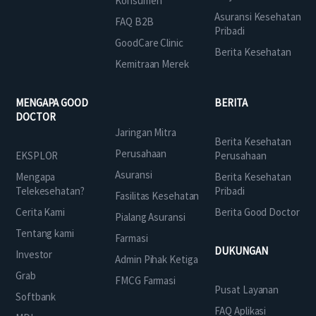
Konsumen
Asuransi Kesehatan
FAQ B2B
Pribadi
GoodCare Clinic
Berita Kesehatan
Kemitraan Merek
MENGAPA GOOD
BERITA
DOCTOR
Jaringan Mitra
Berita Kesehatan
Perusahaan
EKSPLOR
Perusahaan
Asuransi
Mengapa
Berita Kesehatan
Telekesehatan?
Pribadi
Fasilitas Kesehatan
Cerita Kami
Berita Good Doctor
Pialang Asuransi
Tentang kami
Farmasi
DUKUNGAN
Investor
Admin Pihak Ketiga
Grab
FMCG Farmasi
Pusat Layanan
Softbank
FAQ Aplikasi