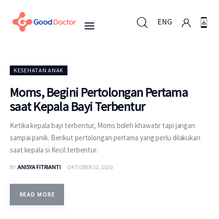
ENG
ENG
KESEHATAN ANAK
Moms, Begini Pertolongan Pertama
saat Kepala Bayi Terbentur
Untuk Bisnis
Ketika kepala bayi terbentur, Moms boleh khawatir tapi jangan
Untuk Anda
sampai panik. Berikut pertolongan pertama yang perlu dilakukan
saat kepala si Kecil terbentur.
Mengapa Good Doctor
BY
ANISYA FITRIANTI
OKTOBER 12, 2020
Berita
READ MORE
Layanan