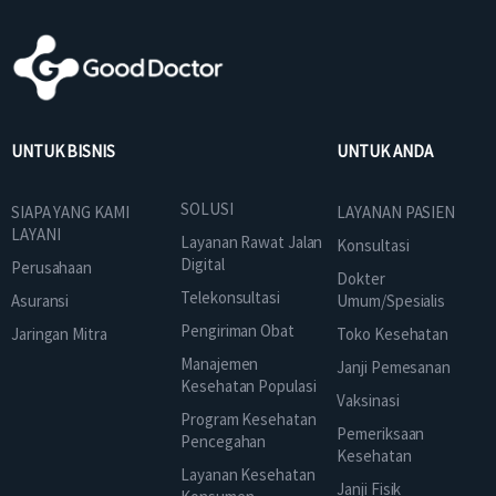
UNTUK BISNIS
UNTUK ANDA
SOLUSI
SIAPA YANG KAMI
LAYANAN PASIEN
LAYANI
Layanan Rawat Jalan
Konsultasi
Digital
Perusahaan
Dokter
Telekonsultasi
Asuransi
Umum/Spesialis
Pengiriman Obat
Jaringan Mitra
Toko Kesehatan
Manajemen
Janji Pemesanan
Kesehatan Populasi
Vaksinasi
Program Kesehatan
Pemeriksaan
Pencegahan
Kesehatan
Layanan Kesehatan
Janji Fisik