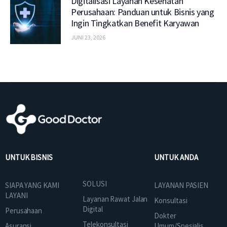
Digitalisasi Layanan Kesehatan
Perusahaan: Panduan untuk Bisnis yang
Ingin Tingkatkan Benefit Karyawan
JUNI 23, 2026
UNTUK BISNIS
UNTUK ANDA
SOLUSI
SIAPA YANG KAMI
LAYANAN PASIEN
LAYANI
Layanan Rawat Jalan
Konsultasi
Digital
Perusahaan
Dokter
Telekonsultasi
Asuransi
Umum/Spesialis