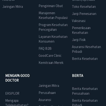
Pengiriman Obat
Jaringan Mitra
Toko Kesehatan
Manajemen
Janji Pemesanan
Kesehatan Populasi
Vaksinasi
Program Kesehatan
Pemeriksaan
Pencegahan
Kesehatan
Layanan Kesehatan
Janji Fisik
Konsumen
Asuransi Kesehatan
FAQ B2B
Pribadi
GoodCare Clinic
Berita Kesehatan
Kemitraan Merek
MENGAPA GOOD
BERITA
DOCTOR
Jaringan Mitra
Berita Kesehatan
Perusahaan
EKSPLOR
Perusahaan
Asuransi
Mengapa
Berita Kesehatan
Telekesehatan?
Pribadi