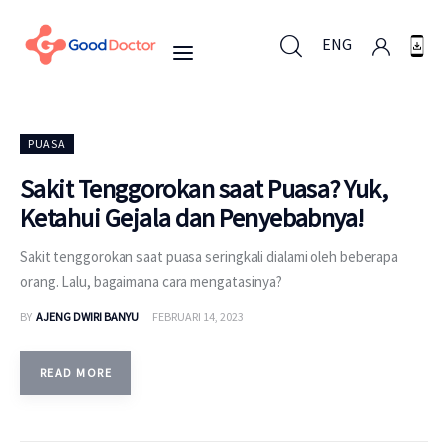
ENG
ENG
PUASA
Sakit Tenggorokan saat Puasa? Yuk,
Ketahui Gejala dan Penyebabnya!
Untuk Bisnis
Sakit tenggorokan saat puasa seringkali dialami oleh beberapa
Untuk Anda
orang. Lalu, bagaimana cara mengatasinya?
BY
AJENG DWIRI BANYU
FEBRUARI 14, 2023
Mengapa Good Doctor
Berita
READ MORE
Layanan