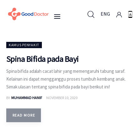
ENG
ENG
KAMUS PENYAKIT
Spina Bifida pada Bayi
Untuk Bisnis
Spina bifida adalah cacat lahir yang memengaruhi tabung saraf.
Kelainan ini dapat mengganggu proses tumbuh kembang anak.
Untuk Anda
Simak ulasan tentang spina bifida pada bayi berikut ini!
BY
MUHAMMAD HANIF
NOVEMBER 10, 2020
Mengapa Good Doctor
READ MORE
Berita
Layanan