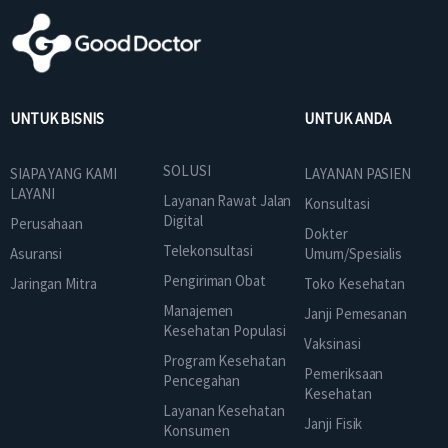
UNTUK BISNIS
UNTUK ANDA
SOLUSI
SIAPA YANG KAMI
LAYANAN PASIEN
LAYANI
Layanan Rawat Jalan
Konsultasi
Digital
Perusahaan
Dokter
Telekonsultasi
Asuransi
Umum/Spesialis
Pengiriman Obat
Jaringan Mitra
Toko Kesehatan
Manajemen
Janji Pemesanan
Kesehatan Populasi
Vaksinasi
Program Kesehatan
Pemeriksaan
Pencegahan
Kesehatan
Layanan Kesehatan
Janji Fisik
Konsumen