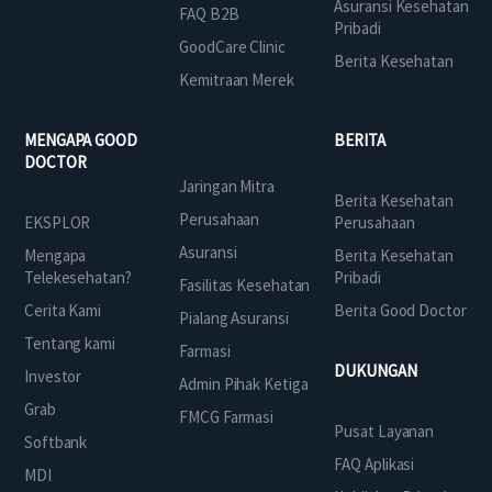
Asuransi Kesehatan
FAQ B2B
Pribadi
GoodCare Clinic
Berita Kesehatan
Kemitraan Merek
MENGAPA GOOD
BERITA
DOCTOR
Jaringan Mitra
Berita Kesehatan
Perusahaan
EKSPLOR
Perusahaan
Asuransi
Mengapa
Berita Kesehatan
Telekesehatan?
Pribadi
Fasilitas Kesehatan
Cerita Kami
Berita Good Doctor
Pialang Asuransi
Tentang kami
Farmasi
DUKUNGAN
Investor
Admin Pihak Ketiga
Grab
FMCG Farmasi
Pusat Layanan
Softbank
FAQ Aplikasi
MDI