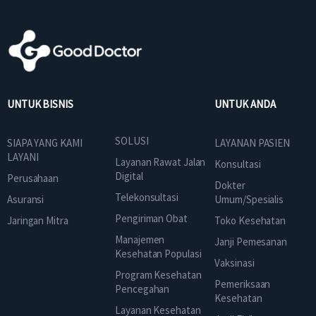
UNTUK BISNIS
UNTUK ANDA
SOLUSI
SIAPA YANG KAMI
LAYANAN PASIEN
LAYANI
Layanan Rawat Jalan
Konsultasi
Digital
Perusahaan
Dokter
Telekonsultasi
Asuransi
Umum/Spesialis
Pengiriman Obat
Jaringan Mitra
Toko Kesehatan
Manajemen
Janji Pemesanan
Kesehatan Populasi
Vaksinasi
Program Kesehatan
Pemeriksaan
Pencegahan
Kesehatan
Layanan Kesehatan