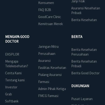
Janji Fisik
Konsumen
Asuransi Kesehatan
FAQ B2B
Pribadi
GoodCare Clinic
Berita Kesehatan
Kemitraan Merek
MENGAPA GOOD
BERITA
DOCTOR
Jaringan Mitra
Berita Kesehatan
Perusahaan
EKSPLOR
Perusahaan
Asuransi
Mengapa
Berita Kesehatan
Telekesehatan?
Pribadi
Fasilitas Kesehatan
Cerita Kami
Berita Good Doctor
Pialang Asuransi
Tentang kami
Farmasi
DUKUNGAN
Investor
Admin Pihak Ketiga
Grab
FMCG Farmasi
Pusat Layanan
Softbank