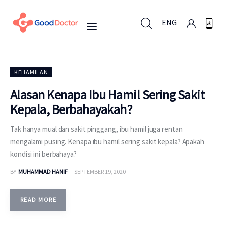
ENG
ENG
KEHAMILAN
Alasan Kenapa Ibu Hamil Sering Sakit
Kepala, Berbahayakah?
Untuk Bisnis
Tak hanya mual dan sakit pinggang, ibu hamil juga rentan
Untuk Anda
mengalami pusing. Kenapa ibu hamil sering sakit kepala? Apakah
kondisi ini berbahaya?
Mengapa Good Doctor
BY
MUHAMMAD HANIF
SEPTEMBER 19, 2020
Berita
READ MORE
Layanan