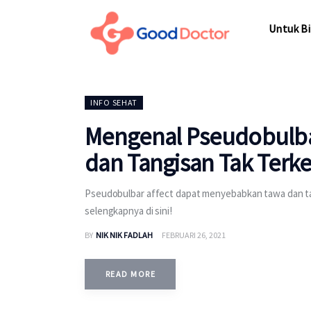
Untuk Bisnis
Untuk Bi
Untuk Anda
Mengapa Good Doctor
Untuk Bi
INFO SEHAT
Berita
Mengenal Pseudobulbar
Layanan
dan Tangisan Tak Terke
Pseudobulbar affect dapat menyebabkan tawa dan tang
selengkapnya di sini!
BY
NIK NIK FADLAH
FEBRUARI 26, 2021
READ MORE