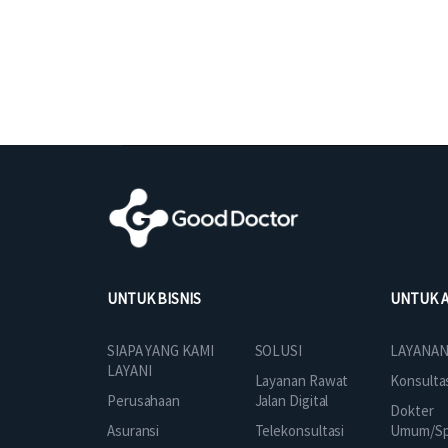
UNTUK BISNIS
UNTUK 
SOLUSI
SIAPA YANG KAMI
LAYANAN
LAYANI
Layanan Rawat
Konsulta
Jalan Digital
Perusahaan
Dokter
Telekonsultasi
Asuransi
Umum/Spe