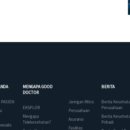
ANDA
MENGAPA GOOD
BERITA
DOCTOR
Jaringan Mitra
 PASIEN
Berita Kesehat
EKSPLOR
Perusahaan
Perusahaan
si
Mengapa
Berita Kesehat
Asuransi
Telekesehatan?
Pribadi
sialis
Fasilitas