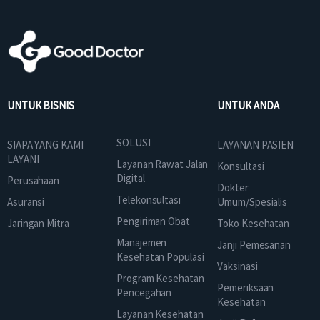
UNTUK BISNIS
UNTUK ANDA
SOLUSI
SIAPA YANG KAMI
LAYANAN PASIEN
LAYANI
Layanan Rawat Jalan
Konsultasi
Digital
Perusahaan
Dokter
Telekonsultasi
Asuransi
Umum/Spesialis
Pengiriman Obat
Jaringan Mitra
Toko Kesehatan
Manajemen
Janji Pemesanan
Kesehatan Populasi
Vaksinasi
Program Kesehatan
Pemeriksaan
Pencegahan
Kesehatan
Layanan Kesehatan