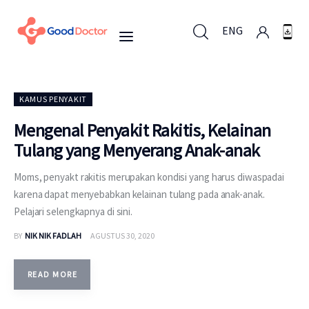
ENG
ENG
KAMUS PENYAKIT
Mengenal Penyakit Rakitis, Kelainan
Tulang yang Menyerang Anak-anak
Untuk Bisnis
Moms, penyakt rakitis merupakan kondisi yang harus diwaspadai
Untuk Anda
karena dapat menyebabkan kelainan tulang pada anak-anak.
Pelajari selengkapnya di sini.
Mengapa Good Doctor
BY
NIK NIK FADLAH
AGUSTUS 30, 2020
Berita
READ MORE
Layanan