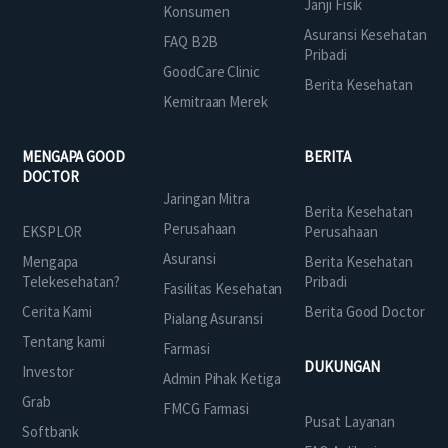
Janji Fisik
Konsumen
Asuransi Kesehatan
FAQ B2B
Pribadi
GoodCare Clinic
Berita Kesehatan
Kemitraan Merek
MENGAPA GOOD
BERITA
DOCTOR
Jaringan Mitra
Berita Kesehatan
Perusahaan
EKSPLOR
Perusahaan
Asuransi
Mengapa
Berita Kesehatan
Telekesehatan?
Pribadi
Fasilitas Kesehatan
Cerita Kami
Berita Good Doctor
Pialang Asuransi
Tentang kami
Farmasi
DUKUNGAN
Investor
Admin Pihak Ketiga
Grab
FMCG Farmasi
Pusat Layanan
Softbank