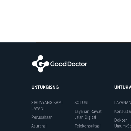
UNTUK BISNIS
UNTUK 
SOLUSI
SIAPA YANG KAMI
LAYANAN
LAYANI
Layanan Rawat
Konsulta
Jalan Digital
Perusahaan
Dokter
Telekonsultasi
Asuransi
Umum/Spe