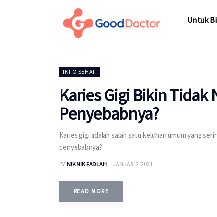
Untuk Bisnis
Untuk Bi
Untuk Anda
Mengapa Good Doctor
Untuk Bi
INFO SEHAT
Berita
Karies Gigi Bikin Tidak
Layanan
Penyebabnya?
Karies gigi adalah salah satu keluhan umum yang serin
penyebabnya?
BY
NIK NIK FADLAH
JANUARI 2, 2021
READ MORE