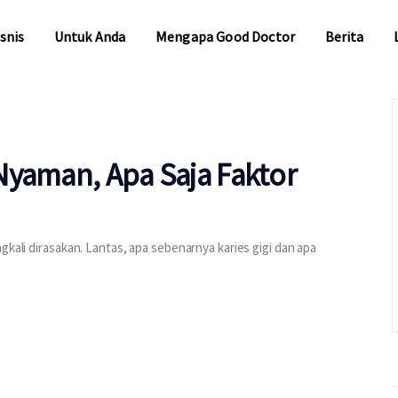
snis
Untuk Anda
Mengapa Good Doctor
Berita
snis
Untuk Anda
Mengapa Good Doctor
Berita
 Nyaman, Apa Saja Faktor
gkali dirasakan. Lantas, apa sebenarnya karies gigi dan apa