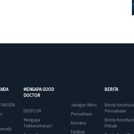
ANDA
MENGAPA GOOD
BERITA
DOCTOR
Jaringan Mitra
 PASIEN
Berita Kesehat
EKSPLOR
Perusahaan
Perusahaan
si
Mengapa
Berita Kesehat
Asuransi
Telekesehatan?
Pribadi
sialis
Fasilitas