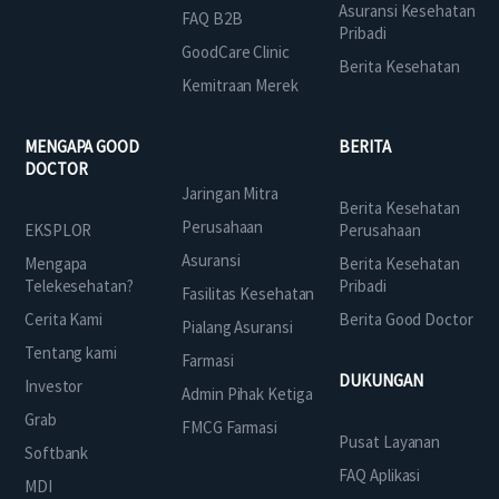
Asuransi Kesehatan
FAQ B2B
Pribadi
GoodCare Clinic
Berita Kesehatan
Kemitraan Merek
MENGAPA GOOD
BERITA
DOCTOR
Jaringan Mitra
Berita Kesehatan
Perusahaan
EKSPLOR
Perusahaan
Asuransi
Mengapa
Berita Kesehatan
Telekesehatan?
Pribadi
Fasilitas Kesehatan
Cerita Kami
Berita Good Doctor
Pialang Asuransi
Tentang kami
Farmasi
DUKUNGAN
Investor
Admin Pihak Ketiga
Grab
FMCG Farmasi
Pusat Layanan
Softbank
FAQ Aplikasi
MDI