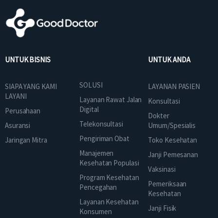
UNTUK BISNIS
UNTUK ANDA
SOLUSI
SIAPA YANG KAMI
LAYANAN PASIEN
LAYANI
Layanan Rawat Jalan
Konsultasi
Digital
Perusahaan
Dokter
Telekonsultasi
Asuransi
Umum/Spesialis
Pengiriman Obat
Jaringan Mitra
Toko Kesehatan
Manajemen
Janji Pemesanan
Kesehatan Populasi
Vaksinasi
Program Kesehatan
Pemeriksaan
Pencegahan
Kesehatan
Layanan Kesehatan
Janji Fisik
Konsumen