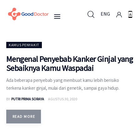
ENG
ENG
KAMUS PENYAKIT
Mengenal Penyebab Kanker Ginjal yang
Sebaiknya Kamu Waspadai
Untuk Bisnis
Ada beberapa penyebab yang membuat kamu lebih berisiko
Untuk Anda
terkena kanker ginjal, mulai dari genetik, sampai gaya hidup.
BY
PUTRI PRIMA SORAYA
AGUSTUS 30, 2020
Mengapa Good Doctor
Berita
READ MORE
Layanan