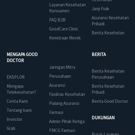
Layanan Kesehatan
Janji Fisik
Konsumen
Asuransi Kesehatan
FAQ B2B
Pribadi
GoodCare Clinic
Berita Kesehatan
Kemitraan Merek
MENGAPA GOOD
BERITA
DOCTOR
Jaringan Mitra
Berita Kesehatan
Perusahaan
EKSPLOR
Perusahaan
Asuransi
Mengapa
Berita Kesehatan
Telekesehatan?
Pribadi
Fasilitas Kesehatan
Cerita Kami
Berita Good Doctor
Pialang Asuransi
Tentang kami
Farmasi
DUKUNGAN
Investor
Admin Pihak Ketiga
Grab
FMCG Farmasi
Pusat Layanan