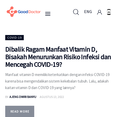
ENG
ENG
COVID-19
Dibalik Ragam Manfaat Vitamin D,
Bisakah Menurunkan Risiko Infeksi dan
Untuk Bisnis
Mencegah COVID-19?
Untuk Anda
Manfaat vitamin D memiliki keterkatikan dengan infeksi COVID-19
karena bisa mengendalikan sistem kekebalan tubuh. Lalu, adakah
Mengapa Good Doctor
kaitan vitamin D dan COVID-19 yang lainnya?
BY
AJENG DWIRI BANYU
AGUSTUS 13, 2022
Berita
Layanan
READ MORE