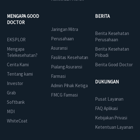
MENGAPA GOOD
BERITA
DOCTOR
Jaringan Mitra
Berita Kesehatan
Perusahaan
EKSPLOR
Perusahaan
Asuransi
Mengapa
Berita Kesehatan
Telekesehatan?
Pribadi
Fasilitas Kesehatan
Cerita Kami
Berita Good Doctor
Pialang Asuransi
Tentang kami
Farmasi
DUKUNGAN
Investor
Admin Pihak Ketiga
Grab
FMCG Farmasi
Pusat Layanan
Softbank
FAQ Aplikasi
MDI
Kebijakan Privasi
WhiteCoat
Ketentuan Layanan