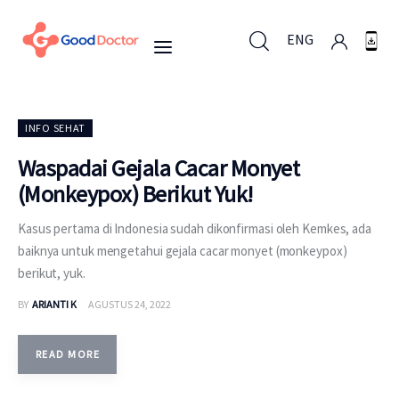
ENG
ENG
INFO SEHAT
Waspadai Gejala Cacar Monyet
(Monkeypox) Berikut Yuk!
Untuk Bisnis
Kasus pertama di Indonesia sudah dikonfirmasi oleh Kemkes, ada
Untuk Anda
baiknya untuk mengetahui gejala cacar monyet (monkeypox)
berikut, yuk.
Mengapa Good Doctor
BY
ARIANTI K
AGUSTUS 24, 2022
Berita
READ MORE
Layanan