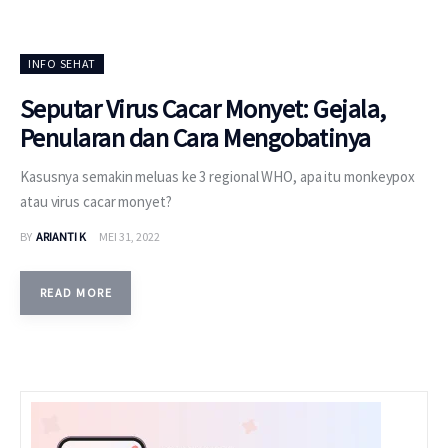
INFO SEHAT
Seputar Virus Cacar Monyet: Gejala,
Penularan dan Cara Mengobatinya
Kasusnya semakin meluas ke 3 regional WHO, apa itu monkeypox
atau virus cacar monyet?
BY
ARIANTI K
MEI 31, 2022
READ MORE