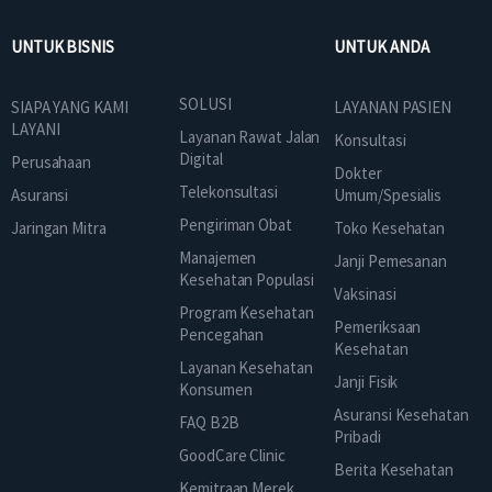
UNTUK BISNIS
UNTUK ANDA
SOLUSI
SIAPA YANG KAMI
LAYANAN PASIEN
LAYANI
Layanan Rawat Jalan
Konsultasi
Digital
Perusahaan
Dokter
Telekonsultasi
Asuransi
Umum/Spesialis
Pengiriman Obat
Jaringan Mitra
Toko Kesehatan
Manajemen
Janji Pemesanan
Kesehatan Populasi
Vaksinasi
Program Kesehatan
Pemeriksaan
Pencegahan
Kesehatan
Layanan Kesehatan
Janji Fisik
Konsumen
Asuransi Kesehatan
FAQ B2B
Pribadi
GoodCare Clinic
Berita Kesehatan
Kemitraan Merek