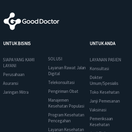
UNTUK BISNIS
UNTUK ANDA
SOLUSI
SIAPA YANG KAMI
LAYANAN PASIEN
LAYANI
Layanan Rawat Jalan
Konsultasi
Digital
Perusahaan
Dokter
Telekonsultasi
Asuransi
Umum/Spesialis
Pengiriman Obat
Jaringan Mitra
Toko Kesehatan
Manajemen
Janji Pemesanan
Kesehatan Populasi
Vaksinasi
Program Kesehatan
Pemeriksaan
Pencegahan
Kesehatan
Layanan Kesehatan