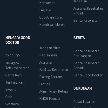
Janji Fisik
Konsumen
Asuransi Kesehatan
FAQ B2B
Pribadi
GoodCare Clinic
Berita Kesehatan
Kemitraan Merek
MENGAPA GOOD
BERITA
DOCTOR
Jaringan Mitra
Berita Kesehatan
Perusahaan
EKSPLOR
Perusahaan
Asuransi
Mengapa
Berita Kesehatan
Telekesehatan?
Pribadi
Fasilitas Kesehatan
Cerita Kami
Berita Good Doctor
Pialang Asuransi
Tentang kami
Farmasi
DUKUNGAN
Investor
Admin Pihak Ketiga
Grab
FMCG Farmasi
Pusat Layanan
Softbank