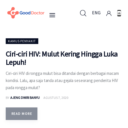
ENG
ENG
KAMUS PENYAKIT
Ciri-ciri HIV: Mulut Kering Hingga Luka
Lepuh!
Untuk Bisnis
Ciri-ciri HIV di rongga mulut bisa ditandai dengan berbagai macam
Untuk Anda
kondisi. Lalu, apa saja tanda atau gejala seseorang penderita HIV
pada rongga mulut?
Mengapa Good Doctor
BY
AJENG DWIRI BANYU
AGUSTUS 7, 2020
Berita
READ MORE
Layanan