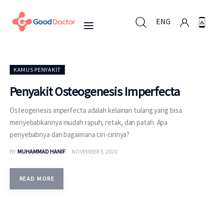
ENG
ENG
KAMUS PENYAKIT
Penyakit Osteogenesis Imperfecta
Untuk Bisnis
Osteogenesis imperfecta adalah kelainan tulang yang bisa
menyebabkannya mudah rapuh, retak, dan patah. Apa
Untuk Anda
penyebabnya dan bagaimana ciri-cirinya?
BY
MUHAMMAD HANIF
NOVEMBER 5, 2020
Mengapa Good Doctor
READ MORE
Berita
Layanan