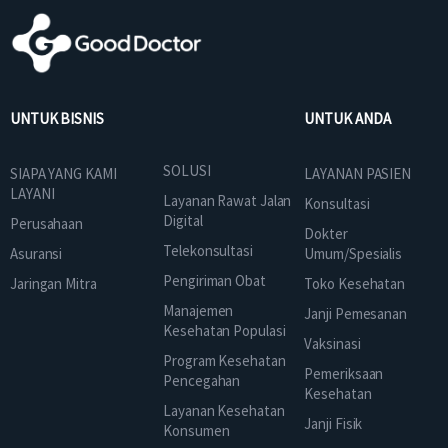
UNTUK BISNIS
UNTUK ANDA
SOLUSI
SIAPA YANG KAMI
LAYANAN PASIEN
LAYANI
Layanan Rawat Jalan
Konsultasi
Digital
Perusahaan
Dokter
Telekonsultasi
Asuransi
Umum/Spesialis
Pengiriman Obat
Jaringan Mitra
Toko Kesehatan
Manajemen
Janji Pemesanan
Kesehatan Populasi
Vaksinasi
Program Kesehatan
Pemeriksaan
Pencegahan
Kesehatan
Layanan Kesehatan
Janji Fisik
Konsumen