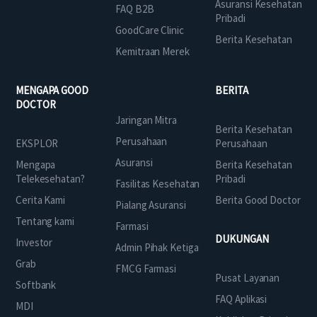
Asuransi Kesehatan
FAQ B2B
Pribadi
GoodCare Clinic
Berita Kesehatan
Kemitraan Merek
MENGAPA GOOD
BERITA
DOCTOR
Jaringan Mitra
Berita Kesehatan
Perusahaan
EKSPLOR
Perusahaan
Asuransi
Mengapa
Berita Kesehatan
Telekesehatan?
Pribadi
Fasilitas Kesehatan
Cerita Kami
Berita Good Doctor
Pialang Asuransi
Tentang kami
Farmasi
DUKUNGAN
Investor
Admin Pihak Ketiga
Grab
FMCG Farmasi
Pusat Layanan
Softbank
FAQ Aplikasi
MDI