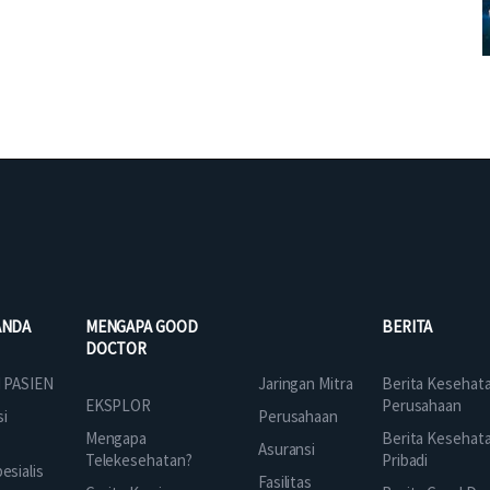
ANDA
MENGAPA GOOD
BERITA
DOCTOR
Jaringan Mitra
 PASIEN
Berita Kesehat
EKSPLOR
Perusahaan
Perusahaan
si
Mengapa
Berita Kesehat
Asuransi
Telekesehatan?
Pribadi
sialis
Fasilitas