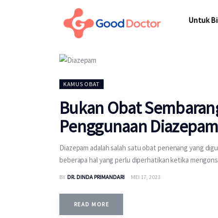
Untuk Bisnis
Untuk Bi
Untuk Anda
Mengapa Good Doctor
Untuk Bi
Berita
KAMUS OBAT
Bukan Obat Sembarang
Layanan
Penggunaan Diazepa
Diazepam adalah salah satu obat penenang yang dig
beberapa hal yang perlu diperhatikan ketika mengonsu
BY
DR. DINDA PRIMANDARI
MEI 17, 2023
READ MORE