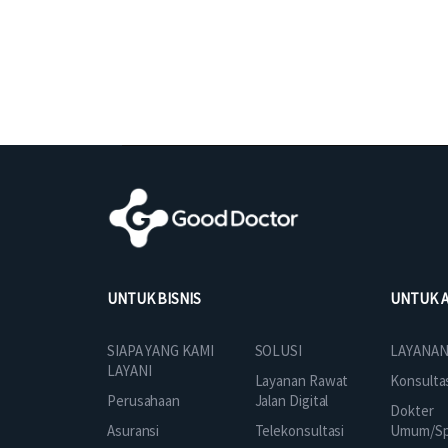
UNTUK BISNIS
UNTUK 
SOLUSI
SIAPA YANG KAMI
LAYANAN
LAYANI
Layanan Rawat
Konsulta
Jalan Digital
Perusahaan
Dokter
Telekonsultasi
Asuransi
Umum/Spe