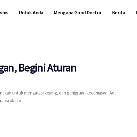
snis
Untuk Anda
Mengapa Good Doctor
Berita
snis
Untuk Anda
Mengapa Good Doctor
Berita
an, Begini Aturan
m
unakan untuk mengatasi kejang, dan gangguan kecemasan. Ada
msi obat ini.