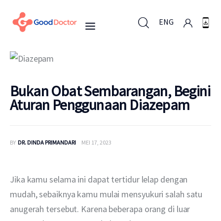
ENG
ENG
Bukan Obat Sembarangan, Begini
Aturan Penggunaan Diazepam
Untuk Bisnis
Untuk Anda
BY
DR. DINDA PRIMANDARI
MEI 17, 2023
Mengapa Good Doctor
Jika kamu selama ini dapat tertidur lelap dengan 
Berita
mudah, sebaiknya kamu mulai mensyukuri salah satu 
anugerah tersebut. Karena beberapa orang di luar 
Layanan