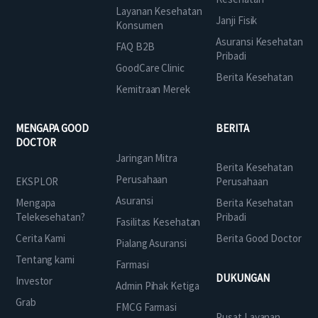
Layanan Kesehatan
Janji Fisik
Konsumen
Asuransi Kesehatan
FAQ B2B
Pribadi
GoodCare Clinic
Berita Kesehatan
Kemitraan Merek
MENGAPA GOOD
BERITA
DOCTOR
Jaringan Mitra
Berita Kesehatan
Perusahaan
EKSPLOR
Perusahaan
Asuransi
Mengapa
Berita Kesehatan
Telekesehatan?
Pribadi
Fasilitas Kesehatan
Cerita Kami
Berita Good Doctor
Pialang Asuransi
Tentang kami
Farmasi
DUKUNGAN
Investor
Admin Pihak Ketiga
Grab
FMCG Farmasi
Pusat Layanan