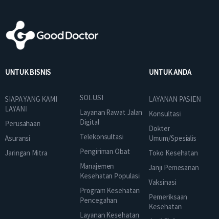
UNTUK BISNIS
UNTUK ANDA
SOLUSI
SIAPA YANG KAMI
LAYANAN PASIEN
LAYANI
Layanan Rawat Jalan
Konsultasi
Digital
Perusahaan
Dokter
Telekonsultasi
Asuransi
Umum/Spesialis
Pengiriman Obat
Jaringan Mitra
Toko Kesehatan
Manajemen
Janji Pemesanan
Kesehatan Populasi
Vaksinasi
Program Kesehatan
Pemeriksaan
Pencegahan
Kesehatan
Layanan Kesehatan