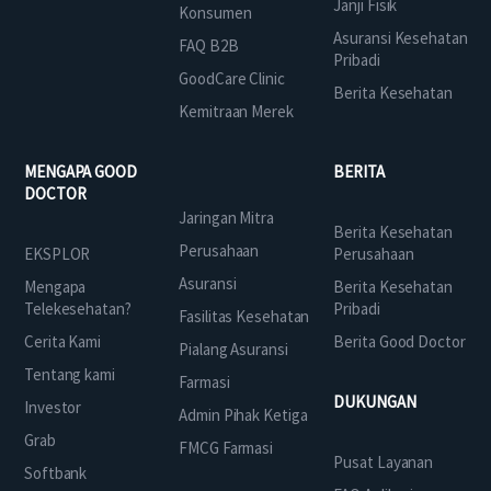
Janji Fisik
Konsumen
Asuransi Kesehatan
FAQ B2B
Pribadi
GoodCare Clinic
Berita Kesehatan
Kemitraan Merek
MENGAPA GOOD
BERITA
DOCTOR
Jaringan Mitra
Berita Kesehatan
Perusahaan
EKSPLOR
Perusahaan
Asuransi
Mengapa
Berita Kesehatan
Telekesehatan?
Pribadi
Fasilitas Kesehatan
Cerita Kami
Berita Good Doctor
Pialang Asuransi
Tentang kami
Farmasi
DUKUNGAN
Investor
Admin Pihak Ketiga
Grab
FMCG Farmasi
Pusat Layanan
Softbank