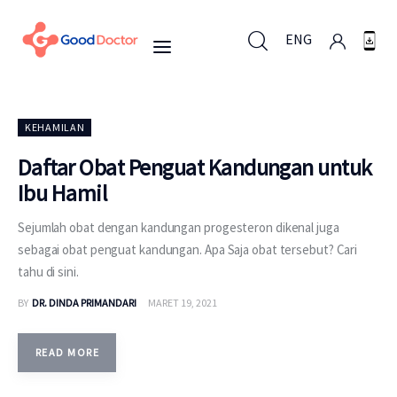
ENG
ENG
KEHAMILAN
Daftar Obat Penguat Kandungan untuk
Ibu Hamil
Untuk Bisnis
Sejumlah obat dengan kandungan progesteron dikenal juga
Untuk Anda
sebagai obat penguat kandungan. Apa Saja obat tersebut? Cari
tahu di sini.
Mengapa Good Doctor
BY
DR. DINDA PRIMANDARI
MARET 19, 2021
Berita
READ MORE
Layanan