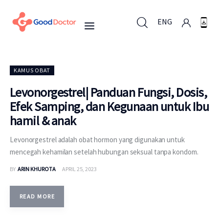
ENG
ENG
KAMUS OBAT
Levonorgestrel| Panduan Fungsi, Dosis,
Efek Samping, dan Kegunaan untuk Ibu
Untuk Bisnis
hamil & anak
Untuk Anda
Levonorgestrel adalah obat hormon yang digunakan untuk
mencegah kehamilan setelah hubungan seksual tanpa kondom.
Mengapa Good Doctor
BY
ARIN KHUROTA
APRIL 25, 2023
Berita
READ MORE
Layanan