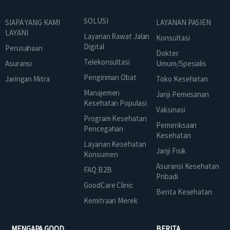
SOLUSI
SIAPA YANG KAMI
LAYANAN PASIEN
LAYANI
Layanan Rawat Jalan
Konsultasi
Digital
Perusahaan
Dokter
Telekonsultasi
Asuransi
Umum/Spesialis
Pengiriman Obat
Jaringan Mitra
Toko Kesehatan
Manajemen
Janji Pemesanan
Kesehatan Populasi
Vaksinasi
Program Kesehatan
Pemeriksaan
Pencegahan
Kesehatan
Layanan Kesehatan
Janji Fisik
Konsumen
Asuransi Kesehatan
FAQ B2B
Pribadi
GoodCare Clinic
Berita Kesehatan
Kemitraan Merek
MENGAPA GOOD
BERITA