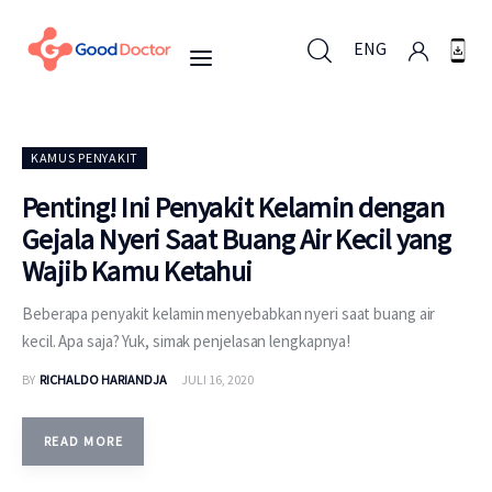
ENG
ENG
KAMUS PENYAKIT
Penting! Ini Penyakit Kelamin dengan
Gejala Nyeri Saat Buang Air Kecil yang
Untuk Bisnis
Wajib Kamu Ketahui
Untuk Anda
Beberapa penyakit kelamin menyebabkan nyeri saat buang air
kecil. Apa saja? Yuk, simak penjelasan lengkapnya!
Mengapa Good Doctor
BY
RICHALDO HARIANDJA
JULI 16, 2020
Berita
READ MORE
Layanan