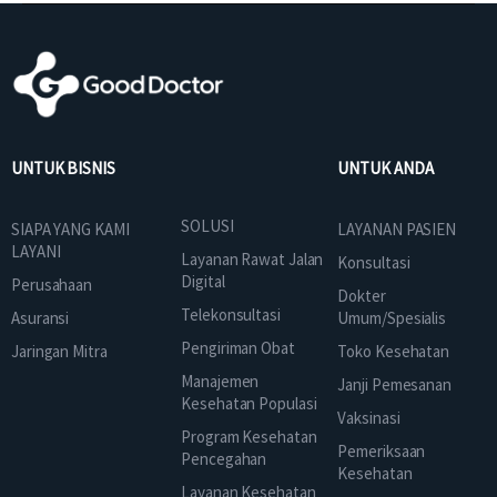
UNTUK BISNIS
UNTUK ANDA
SOLUSI
SIAPA YANG KAMI
LAYANAN PASIEN
LAYANI
Layanan Rawat Jalan
Konsultasi
Digital
Perusahaan
Dokter
Telekonsultasi
Asuransi
Umum/Spesialis
Pengiriman Obat
Jaringan Mitra
Toko Kesehatan
Manajemen
Janji Pemesanan
Kesehatan Populasi
Vaksinasi
Program Kesehatan
Pemeriksaan
Pencegahan
Kesehatan
Layanan Kesehatan