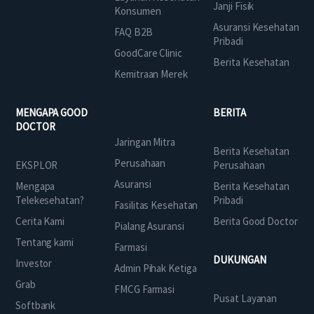
Janji Fisik
Konsumen
Asuransi Kesehatan
FAQ B2B
Pribadi
GoodCare Clinic
Berita Kesehatan
Kemitraan Merek
MENGAPA GOOD
BERITA
DOCTOR
Jaringan Mitra
Berita Kesehatan
Perusahaan
EKSPLOR
Perusahaan
Asuransi
Mengapa
Berita Kesehatan
Telekesehatan?
Pribadi
Fasilitas Kesehatan
Cerita Kami
Berita Good Doctor
Pialang Asuransi
Tentang kami
Farmasi
DUKUNGAN
Investor
Admin Pihak Ketiga
Grab
FMCG Farmasi
Pusat Layanan
Softbank