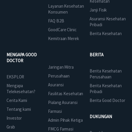
Kesehatan
Layanan Kesehatan
Janji Fisik
Konsumen
Asuransi Kesehatan
FAQ B2B
Pribadi
GoodCare Clinic
Berita Kesehatan
Kemitraan Merek
MENGAPA GOOD
BERITA
DOCTOR
Jaringan Mitra
Berita Kesehatan
Perusahaan
EKSPLOR
Perusahaan
Asuransi
Mengapa
Berita Kesehatan
Telekesehatan?
Pribadi
Fasilitas Kesehatan
Cerita Kami
Berita Good Doctor
Pialang Asuransi
Tentang kami
Farmasi
DUKUNGAN
Investor
Admin Pihak Ketiga
Grab
FMCG Farmasi