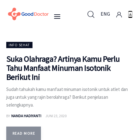
ENG
ENG
INFO SEHAT
Suka Olahraga? Artinya Kamu Perlu
Tahu Manfaat Minuman Isotonik
Untuk Bisnis
Berikut Ini
Untuk Anda
Sudah tahukah kamu manfaat minuman isotonik untuk atlet dan
juga untuk yang rajin berolahraga? Berikut penjelasan
Mengapa Good Doctor
selengkapnya.
BY
NANDA HADIYANTI
JUNI 23, 2020
Berita
Layanan
READ MORE