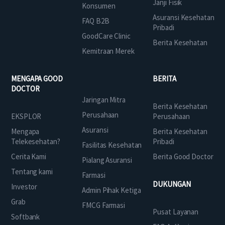
Janji Fisik
Konsumen
Asuransi Kesehatan
FAQ B2B
Pribadi
GoodCare Clinic
Berita Kesehatan
Kemitraan Merek
MENGAPA GOOD
BERITA
DOCTOR
Jaringan Mitra
Berita Kesehatan
Perusahaan
EKSPLOR
Perusahaan
Asuransi
Mengapa
Berita Kesehatan
Telekesehatan?
Pribadi
Fasilitas Kesehatan
Cerita Kami
Berita Good Doctor
Pialang Asuransi
Tentang kami
Farmasi
DUKUNGAN
Investor
Admin Pihak Ketiga
Grab
FMCG Farmasi
Pusat Layanan
Softbank