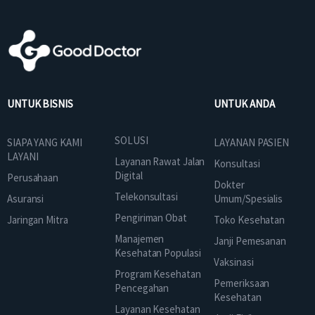
UNTUK BISNIS
UNTUK ANDA
SOLUSI
SIAPA YANG KAMI
LAYANAN PASIEN
LAYANI
Layanan Rawat Jalan
Konsultasi
Digital
Perusahaan
Dokter
Telekonsultasi
Asuransi
Umum/Spesialis
Pengiriman Obat
Jaringan Mitra
Toko Kesehatan
Manajemen
Janji Pemesanan
Kesehatan Populasi
Vaksinasi
Program Kesehatan
Pemeriksaan
Pencegahan
Kesehatan
Layanan Kesehatan