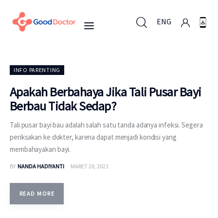
ENG
ENG
INFO PARENTING
Apakah Berbahaya Jika Tali Pusar Bayi
Berbau Tidak Sedap?
Untuk Bisnis
Tali pusar bayi bau adalah salah satu tanda adanya infeksi. Segera
Untuk Anda
periksakan ke dokter, karena dapat menjadi kondisi yang
membahayakan bayi.
Mengapa Good Doctor
BY
NANDA HADIYANTI
MARET 20, 2021
Berita
READ MORE
Layanan