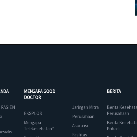
ANDA
MENGAPA GOOD
BERITA
DOCTOR
Jaringan Mitra
 PASIEN
Berita Kesehat
EKSPLOR
Perusahaan
Perusahaan
si
Mengapa
Berita Kesehat
Asuransi
Telekesehatan?
Pribadi
sialis
Fasilitas