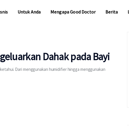
snis
Untuk Anda
Mengapa Good Doctor
Berita
snis
Untuk Anda
Mengapa Good Doctor
Berita
ngeluarkan Dahak pada Bayi
 ketahui. Dari menggunakan humidifier hingga menggunakan