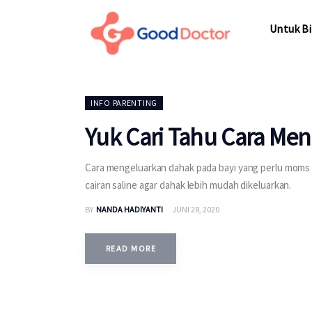
Untuk Bisnis
Untuk Bi
Untuk Anda
Mengapa Good Doctor
Untuk Bi
INFO PARENTING
Berita
Yuk Cari Tahu Cara Me
Layanan
Cara mengeluarkan dahak pada bayi yang perlu moms
cairan saline agar dahak lebih mudah dikeluarkan.
BY
NANDA HADIYANTI
JUNI 28, 2020
READ MORE