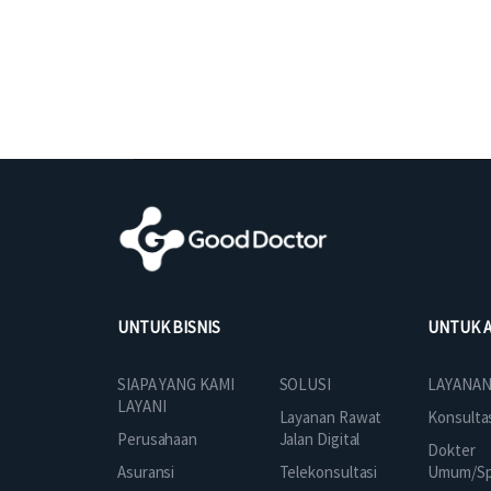
UNTUK BISNIS
UNTUK 
SOLUSI
SIAPA YANG KAMI
LAYANAN
LAYANI
Layanan Rawat
Konsulta
Jalan Digital
Perusahaan
Dokter
Telekonsultasi
Asuransi
Umum/Spe