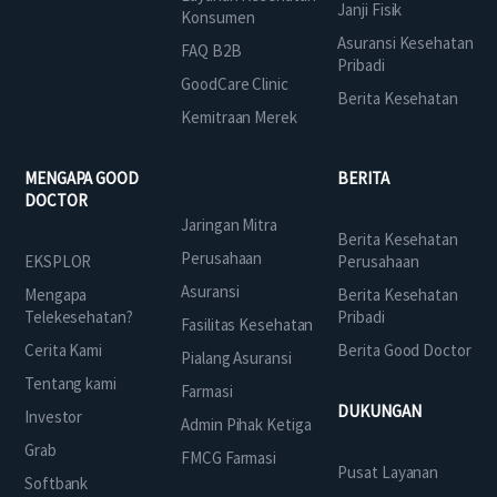
Janji Fisik
Konsumen
Asuransi Kesehatan
FAQ B2B
Pribadi
GoodCare Clinic
Berita Kesehatan
Kemitraan Merek
MENGAPA GOOD
BERITA
DOCTOR
Jaringan Mitra
Berita Kesehatan
Perusahaan
EKSPLOR
Perusahaan
Asuransi
Mengapa
Berita Kesehatan
Telekesehatan?
Pribadi
Fasilitas Kesehatan
Cerita Kami
Berita Good Doctor
Pialang Asuransi
Tentang kami
Farmasi
DUKUNGAN
Investor
Admin Pihak Ketiga
Grab
FMCG Farmasi
Pusat Layanan
Softbank