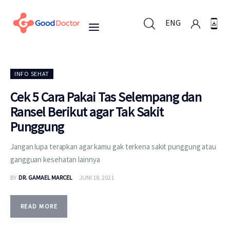
ENG
ENG
INFO SEHAT
Cek 5 Cara Pakai Tas Selempang dan
Ransel Berikut agar Tak Sakit
Untuk Bisnis
Punggung
Untuk Anda
Jangan lupa terapkan agar kamu gak terkena sakit punggung atau
gangguan kesehatan lainnya
Mengapa Good Doctor
BY
DR. GAMAEL MARCEL
JUNI 18, 2021
Berita
READ MORE
Layanan