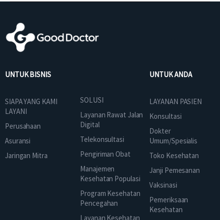
UNTUK BISNIS
UNTUK ANDA
SOLUSI
SIAPA YANG KAMI
LAYANAN PASIEN
LAYANI
Layanan Rawat Jalan
Konsultasi
Digital
Perusahaan
Dokter
Telekonsultasi
Asuransi
Umum/Spesialis
Pengiriman Obat
Jaringan Mitra
Toko Kesehatan
Manajemen
Janji Pemesanan
Kesehatan Populasi
Vaksinasi
Program Kesehatan
Pemeriksaan
Pencegahan
Kesehatan
Layanan Kesehatan