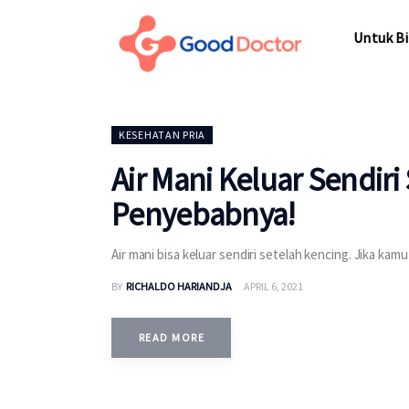
Untuk Bisnis
Untuk Bi
Untuk Anda
Mengapa Good Doctor
Untuk Bi
KESEHATAN PRIA
Berita
Air Mani Keluar Sendiri
Layanan
Penyebabnya!
Air mani bisa keluar sendiri setelah kencing. Jika kam
BY
RICHALDO HARIANDJA
APRIL 6, 2021
READ MORE