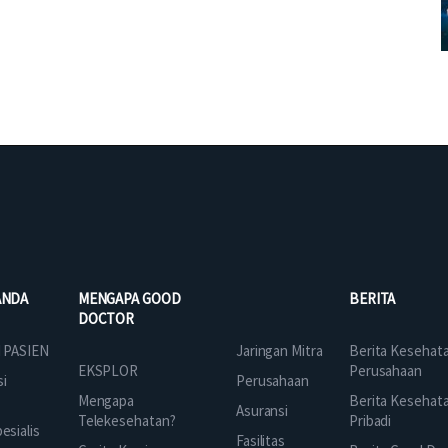
ANDA
MENGAPA GOOD
BERITA
DOCTOR
Jaringan Mitra
 PASIEN
Berita Kesehat
EKSPLOR
Perusahaan
Perusahaan
si
Mengapa
Berita Kesehat
Asuransi
Telekesehatan?
Pribadi
sialis
Fasilitas