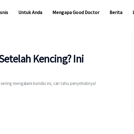
snis
Untuk Anda
Mengapa Good Doctor
Berita
snis
Untuk Anda
Mengapa Good Doctor
Berita
 Setelah Kencing? Ini
u sering mengalami kondisi ini, cari tahu penyebabnya!