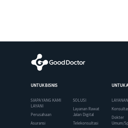
UNTUK BISNIS
UNTUK 
SOLUSI
SIAPA YANG KAMI
LAYANAN
LAYANI
Layanan Rawat
Konsulta
Jalan Digital
Perusahaan
Dokter
Telekonsultasi
Asuransi
Umum/Spe